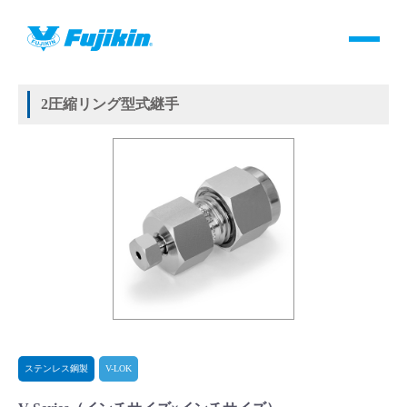
製品情報
HOME
＞
製品情報
＞
継手
＞
2圧縮リング方式継手
＞
ステンレス鋼製
＞
V-LOK
＞
V-Series
製品情報
2圧縮リング型式継手
バルブ・継手・システムを探す
ダウンロード
製品カタログダウンロード
サポート
よくあるご質問(FAQ)・用語集
ステンレス鋼製
V-LOK