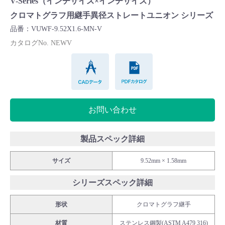
V-Series（インチサイズ×インチサイズ）
Cv値・流量計算ツール
クロマトグラフ用継手異径ストレートユニオン シリーズ
品番：VUWF-9.52X1.6-MN-V
製品動画一覧
カタログNo. NEWV
CADデータ
PDFカタログ
バルブと継手のきほん
説明会・講習会
お問い合わせ
ログイン
製品スペック詳細
会社情報
サイズ
9.52mm × 1.58mm
シリーズスペック詳細
Corporate Blog
形状
クロマトグラフ継手
採用情報
材質
ステンレス鋼製(ASTM A479 316)