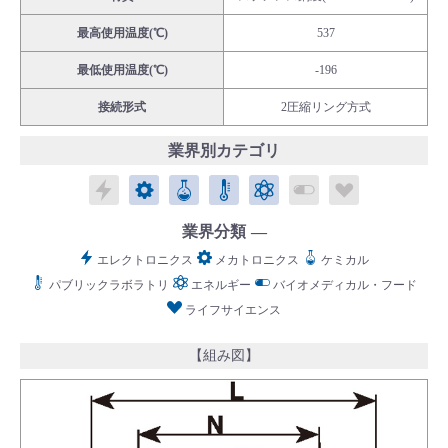
最高使用温度(℃)
537
最低使用温度(℃)
-196
接続形式
2圧縮リング方式
English
Language：
日本語
／
language
業界別カテゴリ
お問い合わせ
mail
エレクトロニクス
メカトロニクス
ケミカル
パブリックラボラトリ
エネルギー
バイオメディカル
ライフサイ
業界分類
エレクトロニクス
メカトロニクス
ケミカル
パブリックラボラトリ
エネルギー
バイオメディカル・フード
ライフサイエンス
【組み図】