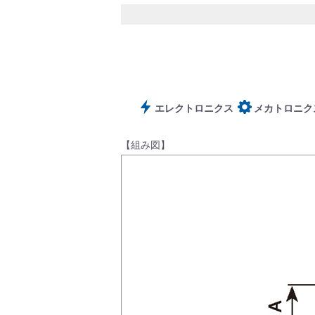
サポート
エレクトロニクス
メカトロニク
【組み図】
よくあるご質問(FAQ)・用語集
Cv値・流量計算ツール