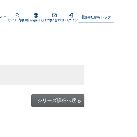
search
language
mail
login
corporate_fare
ド
arrow_drop_down
会社情報トップ
サイト内検索
Language
お問い合わせ
ログイン
シリーズ詳細へ戻る