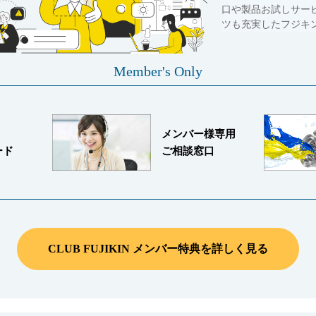
口や製品お試しサー
ツも充実したフジキ
Member's Only
メンバー様専用
ード
ご相談窓口
CLUB FUJIKIN メンバー特典を詳しく見る