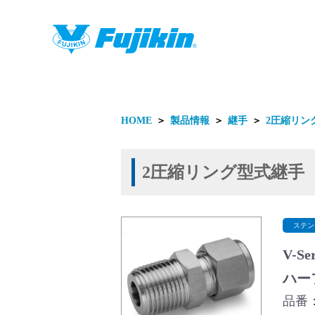
製品情報
HOME
＞
製品情報
＞
継手
＞
2圧縮リン
2圧縮リング型式継手
製品情報
ステン
V-S
ハー
品番：