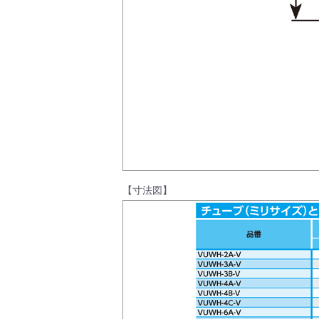
製品動画一覧
バルブと継手のきほん
説明会・講習会
【寸法図】
ログイン