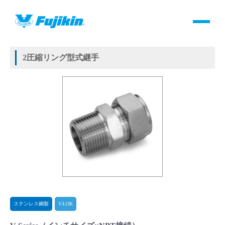
製品情報
HOME
＞
製品情報
＞
継手
＞
2圧縮リング方式継手
＞
ステンレス鋼製
＞
V-LOK
＞
V-Series
製品情報
2圧縮リング型式継手
バルブ・継手・システムを探す
ダウンロード
製品カタログダウンロード
サポート
よくあるご質問(FAQ)・用語集
ステンレス鋼製
V-LOK