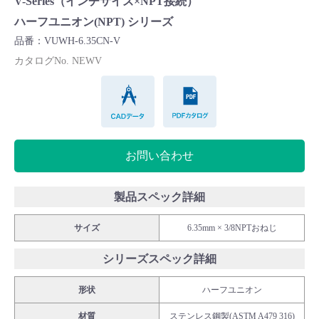
V-Series（インチサイズ×NPT接続）
Cv値・流量計算ツール
ハーフユニオン(NPT) シリーズ
品番：VUWH-6.35CN-V
製品動画一覧
カタログNo. NEWV
CADデータ
PDFカタログ
バルブと継手のきほん
説明会・講習会
お問い合わせ
ログイン
製品スペック詳細
会社情報
サイズ
6.35mm × 3/8NPTおねじ
シリーズスペック詳細
Corporate Blog
形状
ハーフユニオン
採用情報
材質
ステンレス鋼製(ASTM A479 316)