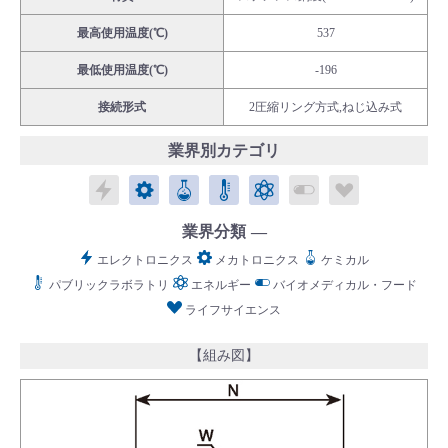
最高使用温度(℃)
537
最低使用温度(℃)
-196
接続形式
2圧縮リング方式,ねじ込み式
English
Language：
日本語
／
language
業界別カテゴリ
お問い合わせ
mail
エレクトロニクス
メカトロニクス
ケミカル
パブリックラボラトリ
エネルギー
バイオメディカル
ライフサイ
業界分類
エレクトロニクス
メカトロニクス
ケミカル
パブリックラボラトリ
エネルギー
バイオメディカル・フード
ライフサイエンス
【組み図】