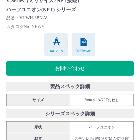
V-Series（ミリサイズ×NPT接続）
Cv値・流量計算ツール
ハーフユニオン(NPT) シリーズ
品番：VUWH-3BN-V
製品動画一覧
カタログNo. NEWV
CADデータ
PDFカタログ
バルブと継手のきほん
説明会・講習会
お問い合わせ
ログイン
製品スペック詳細
会社情報
サイズ
3mm × 1/4NPTおねじ
シリーズスペック詳細
Corporate Blog
形状
ハーフユニオン
採用情報
材質
ステンレス鋼製(ASTM A479 316)