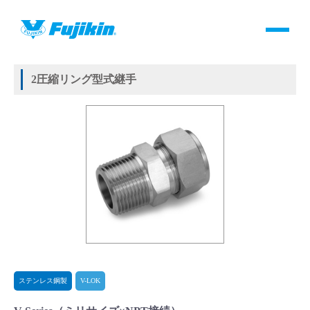
製品情報
HOME
＞
製品情報
＞
継手
＞
2圧縮リング方式継手
＞
ステンレス鋼製
＞
V-LOK
＞
V-Series
製品情報
2圧縮リング型式継手
バルブ・継手・システムを探す
ダウンロード
製品カタログダウンロード
サポート
よくあるご質問(FAQ)・用語集
ステンレス鋼製
V-LOK