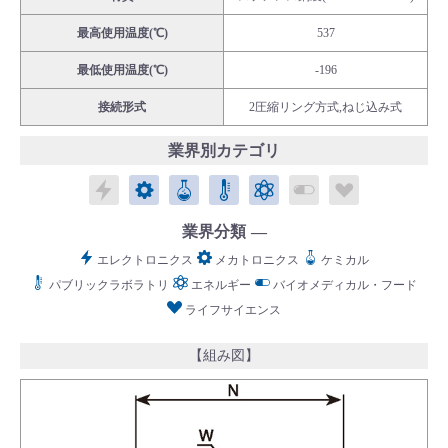
最高使用温度(℃)
537
最低使用温度(℃)
-196
接続形式
2圧縮リング方式,ねじ込み式
English
Language：
日本語
／
language
業界別カテゴリ
お問い合わせ
mail
エレクトロニクス
メカトロニクス
ケミカル
パブリックラボラトリ
エネルギー
バイオメディカル
ライフサイ
業界分類
エレクトロニクス
メカトロニクス
ケミカル
パブリックラボラトリ
エネルギー
バイオメディカル・フード
ライフサイエンス
【組み図】