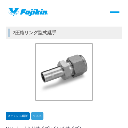
製品情報
HOME
＞
製品情報
＞
継手
＞
2圧縮リング方式継手
＞
ステンレス鋼製
＞
V-LOK
＞
V-Series
製品情報
2圧縮リング型式継手
バルブ・継手・システムを探す
ダウンロード
製品カタログダウンロード
サポート
よくあるご質問(FAQ)・用語集
ステンレス鋼製
V-LOK