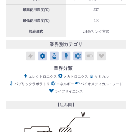
最高使用温度(℃)
537
最低使用温度(℃)
-196
接続形式
2圧縮リング方式
English
Language：
日本語
／
language
業界別カテゴリ
お問い合わせ
mail
エレクトロニクス
メカトロニクス
ケミカル
パブリックラボラトリ
エネルギー
バイオメディカル
ライフサイ
業界分類
エレクトロニクス
メカトロニクス
ケミカル
パブリックラボラトリ
エネルギー
バイオメディカル・フード
ライフサイエンス
【組み図】