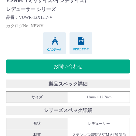
V-Series（ミリサイズ×インチサイズ）
Cv値・流量計算ツール
レデューサー シリーズ
品番：VUWR-12X12.7-V
製品動画一覧
カタログNo. NEWV
CADデータ
PDFカタログ
バルブと継手のきほん
説明会・講習会
お問い合わせ
ログイン
製品スペック詳細
会社情報
サイズ
12mm × 12.7mm
シリーズスペック詳細
Corporate Blog
形状
レデューサー
採用情報
材質
ステンレス鋼製(ASTM A479 316)