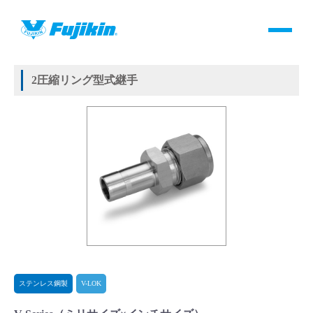
製品情報
HOME
＞
製品情報
＞
継手
＞
2圧縮リング方式継手
＞
ステンレス鋼製
＞
V-LOK
＞
V-Series
製品情報
2圧縮リング型式継手
バルブ・継手・システムを探す
ダウンロード
製品カタログダウンロード
サポート
よくあるご質問(FAQ)・用語集
ステンレス鋼製
V-LOK