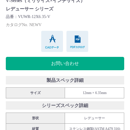
V-Series（ミリサイズ×インチサイズ）
Cv値・流量計算ツール
レデューサー シリーズ
品番：VUWR-12X6.35-V
製品動画一覧
カタログNo. NEWV
CADデータ
PDFカタログ
バルブと継手のきほん
説明会・講習会
お問い合わせ
ログイン
製品スペック詳細
会社情報
サイズ
12mm × 6.35mm
シリーズスペック詳細
Corporate Blog
形状
レデューサー
採用情報
材質
ステンレス鋼製(ASTM A479 316)