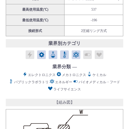
最高使用温度(℃)
537
最低使用温度(℃)
-196
接続形式
2圧縮リング方式
English
Language：
日本語
／
language
業界別カテゴリ
お問い合わせ
mail
エレクトロニクス
メカトロニクス
ケミカル
パブリックラボラトリ
エネルギー
バイオメディカル
ライフサイ
業界分類
エレクトロニクス
メカトロニクス
ケミカル
パブリックラボラトリ
エネルギー
バイオメディカル・フード
ライフサイエンス
【組み図】