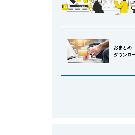
採用情報
おまとめ
ダウンロ
language
English
Language：
日本語
／
mail
お問い合わせ