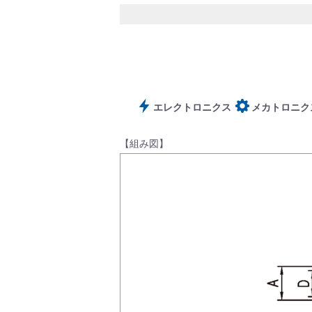
サポート
エレクトロニクス
メカトロニク
【組み図】
よくあるご質問(FAQ)・用語集
Cv値・流量計算ツール