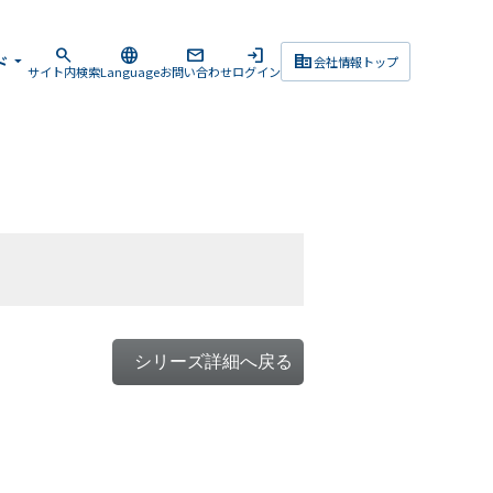
search
language
mail
login
corporate_fare
ド
arrow_drop_down
会社情報トップ
サイト内検索
Language
お問い合わせ
ログイン
シリーズ詳細へ戻る