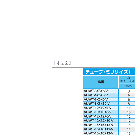
製品動画一覧
バルブと継手のきほん
【寸法図】
説明会・講習会
ログイン