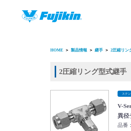
製品情報
HOME
＞
製品情報
＞
継手
＞
2圧縮リン
2圧縮リング型式継手
製品情報
ステン
V-
異径
品番：