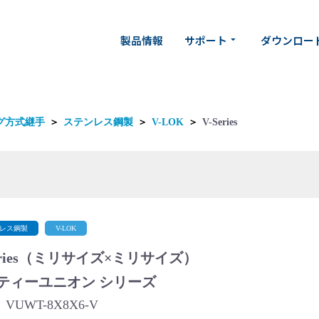
製品情報
サポート
ダウンロー
arrow_drop_down
グ方式継手
＞
ステンレス鋼製
＞
V-LOK
＞
V-Series
レス鋼製
V-LOK
Series（ミリサイズ×ミリサイズ）
ティーユニオン シリーズ
VUWT-8X8X6-V