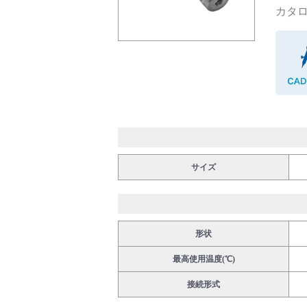
カタロ
バルブ・継手・システムを探す
ダウンロード
サイズ
形状
製品カタログダウンロード
最高使用温度(℃)
接続形式