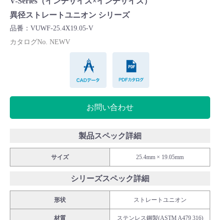
V-Series（インチサイズ×インチサイズ）
Cv値・流量計算ツール
異径ストレートユニオン シリーズ
品番：VUWF-25.4X19.05-V
製品動画一覧
カタログNo. NEWV
CADデータ
PDFカタログ
バルブと継手のきほん
説明会・講習会
お問い合わせ
ログイン
製品スペック詳細
会社情報
サイズ
25.4mm × 19.05mm
シリーズスペック詳細
Corporate Blog
形状
ストレートユニオン
採用情報
材質
ステンレス鋼製(ASTM A479 316)