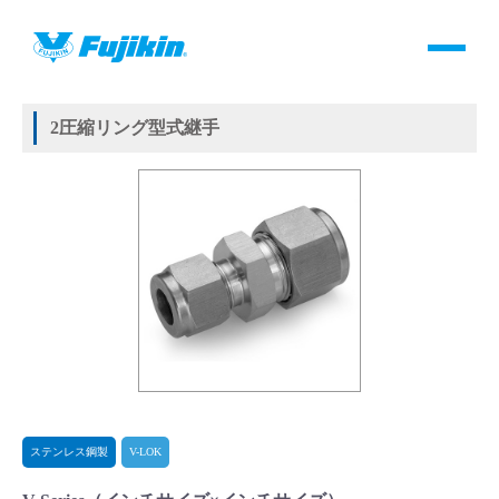
製品情報
HOME
＞
製品情報
＞
継手
＞
2圧縮リング方式継手
＞
ステンレス鋼製
＞
V-LOK
＞
V-Series
製品情報
2圧縮リング型式継手
バルブ・継手・システムを探す
ダウンロード
製品カタログダウンロード
サポート
よくあるご質問(FAQ)・用語集
ステンレス鋼製
V-LOK