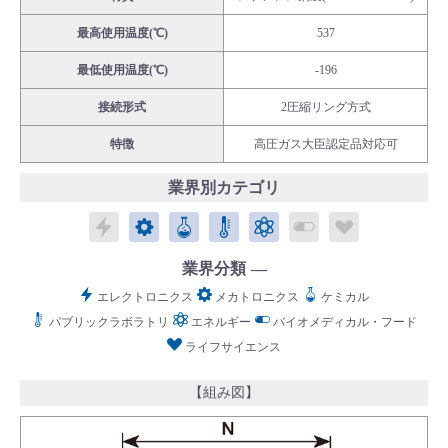
最高使用温度(℃)
537
最低使用温度(℃)
-196
接続形式
2圧縮リング方式
English
Language：
日本語
／
language
特徴
高圧ガス大臣認定品対応可
お問い合わせ
mail
業界別カテゴリ
エレクトロニクス
メカトロニクス
ケミカル
パブリックラボラトリ
エネルギー
バイオメディカル
ライフサイ
業界分類
エレクトロニクス
メカトロニクス
ケミカル
パブリックラボラトリ
エネルギー
バイオメディカル・フード
ライフサイエンス
【組み図】