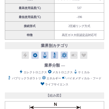
最高使用温度(℃)
537
最低使用温度(℃)
-196
接続形式
2圧縮リング方式
English
Language：
日本語
／
language
特徴
高圧ガス大臣認定品対応可
お問い合わせ
mail
業界別カテゴリ
エレクトロニクス
メカトロニクス
ケミカル
パブリックラボラトリ
エネルギー
バイオメディカル
ライフサイ
業界分類
エレクトロニクス
メカトロニクス
ケミカル
パブリックラボラトリ
エネルギー
バイオメディカル・フード
ライフサイエンス
【組み図】