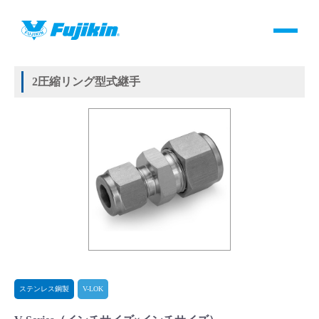
製品情報
HOME
＞
製品情報
＞
継手
＞
2圧縮リング方式継手
＞
ステンレス鋼製
＞
V-LOK
＞
V-Series
製品情報
2圧縮リング型式継手
バルブ・継手・システムを探す
ダウンロード
製品カタログダウンロード
サポート
よくあるご質問(FAQ)・用語集
ステンレス鋼製
V-LOK