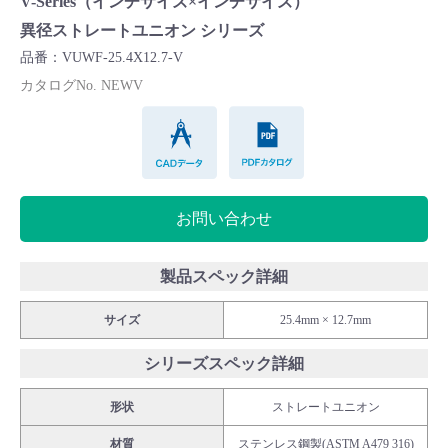
V-Series（インチサイズ×インチサイズ）
Cv値・流量計算ツール
異径ストレートユニオン シリーズ
品番：VUWF-25.4X12.7-V
製品動画一覧
カタログNo. NEWV
CADデータ
PDFカタログ
バルブと継手のきほん
説明会・講習会
お問い合わせ
ログイン
製品スペック詳細
会社情報
サイズ
25.4mm × 12.7mm
シリーズスペック詳細
Corporate Blog
形状
ストレートユニオン
採用情報
材質
ステンレス鋼製(ASTM A479 316)