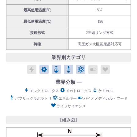
最高使用温度(℃)
537
最低使用温度(℃)
-196
接続形式
2圧縮リング方式
English
Language：
日本語
／
language
特徴
高圧ガス大臣認定品対応可
お問い合わせ
mail
業界別カテゴリ
エレクトロニクス
メカトロニクス
ケミカル
パブリックラボラトリ
エネルギー
バイオメディカル
ライフサイ
業界分類
エレクトロニクス
メカトロニクス
ケミカル
パブリックラボラトリ
エネルギー
バイオメディカル・フード
ライフサイエンス
【組み図】