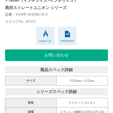
V-Series（インチサイズ×インチサイズ）
Cv値・流量計算ツール
異径ストレートユニオン シリーズ
品番：VUWF-19.05X6.35-V
製品動画一覧
カタログNo. NEWV
CADデータ
PDFカタログ
バルブと継手のきほん
説明会・講習会
お問い合わせ
ログイン
製品スペック詳細
会社情報
サイズ
19.05mm × 6.35mm
シリーズスペック詳細
Corporate Blog
形状
ストレートユニオン
採用情報
材質
ステンレス鋼製(ASTM A479 316)