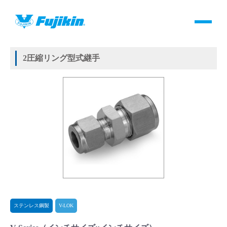
製品情報
HOME
＞
製品情報
＞
継手
＞
2圧縮リング方式継手
＞
ステンレス鋼製
＞
V-LOK
＞
V-Series
製品情報
2圧縮リング型式継手
バルブ・継手・システムを探す
ダウンロード
製品カタログダウンロード
サポート
よくあるご質問(FAQ)・用語集
ステンレス鋼製
V-LOK