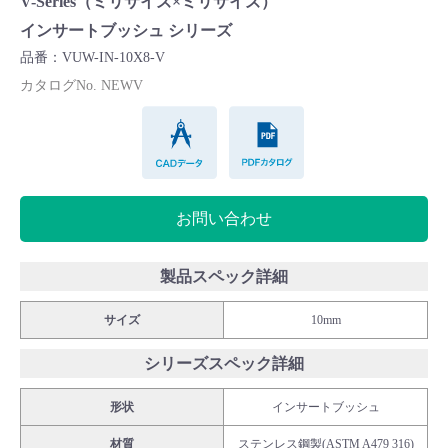
V-Series（ミリサイズ×ミリサイズ）
Cv値・流量計算ツール
インサートブッシュ シリーズ
品番：VUW-IN-10X8-V
製品動画一覧
カタログNo. NEWV
CADデータ
PDFカタログ
バルブと継手のきほん
説明会・講習会
お問い合わせ
ログイン
製品スペック詳細
会社情報
サイズ
10mm
シリーズスペック詳細
Corporate Blog
形状
インサートブッシュ
採用情報
材質
ステンレス鋼製(ASTM A479 316)