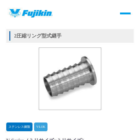
製品情報
HOME
＞
製品情報
＞
継手
＞
2圧縮リング方式継手
＞
ステンレス鋼製
＞
V-LOK
＞
V-Series
製品情報
2圧縮リング型式継手
バルブ・継手・システムを探す
ダウンロード
製品カタログダウンロード
サポート
よくあるご質問(FAQ)・用語集
ステンレス鋼製
V-LOK