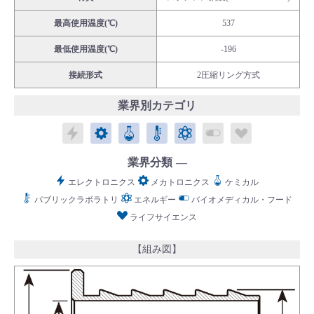
最高使用温度(℃)
537
最低使用温度(℃)
-196
接続形式
2圧縮リング方式
English
Language：
日本語
／
language
業界別カテゴリ
お問い合わせ
mail
エレクトロニクス
メカトロニクス
ケミカル
パブリックラボラトリ
エネルギー
バイオメディカル
ライフサイ
業界分類
エレクトロニクス
メカトロニクス
ケミカル
パブリックラボラトリ
エネルギー
バイオメディカル・フード
ライフサイエンス
【組み図】