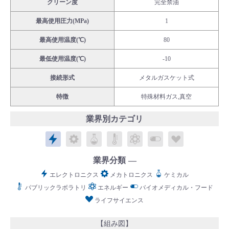
クリーン度
完全禁油
最高使用圧力(MPa)
1
最高使用温度(℃)
80
最低使用温度(℃)
-10
English
Language：
日本語
／
language
接続形式
メタルガスケット式
お問い合わせ
mail
特徴
特殊材料ガス,真空
業界別カテゴリ
エレクトロニクス
メカトロニクス
ケミカル
パブリックラボラトリ
エネルギー
バイオメディカル
ライフサイ
業界分類
エレクトロニクス
メカトロニクス
ケミカル
パブリックラボラトリ
エネルギー
バイオメディカル・フード
ライフサイエンス
【組み図】