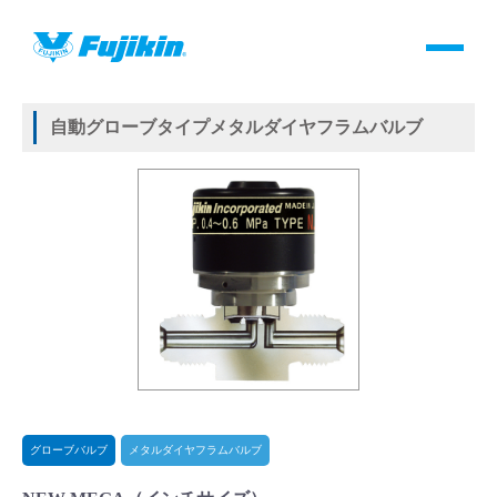
製品情報
HOME
＞
製品情報
＞
バルブ
＞
自動バルブ
＞
グローブバルブ
＞
メタルダイヤフラムバルブ
＞
NEW MEGA
製品情報
自動グローブタイプメタルダイヤフラムバルブ
バルブ・継手・システムを探す
ダウンロード
製品カタログダウンロード
サポート
よくあるご質問(FAQ)・用語集
グローブバルブ
メタルダイヤフラムバルブ