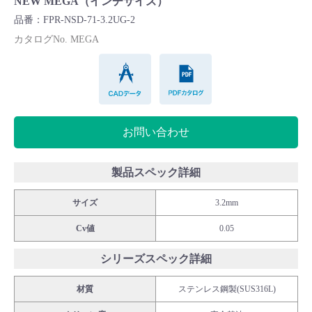
NEW MEGA（インチサイズ）
Cv値・流量計算ツール
品番：FPR-NSD-71-3.2UG-2
カタログNo. MEGA
製品動画一覧
CADデータ
PDFカタログ
バルブと継手のきほん
お問い合わせ
説明会・講習会
ログイン
製品スペック詳細
サイズ
3.2mm
会社情報
Cv値
0.05
Corporate Blog
シリーズスペック詳細
材質
ステンレス鋼製(SUS316L)
採用情報