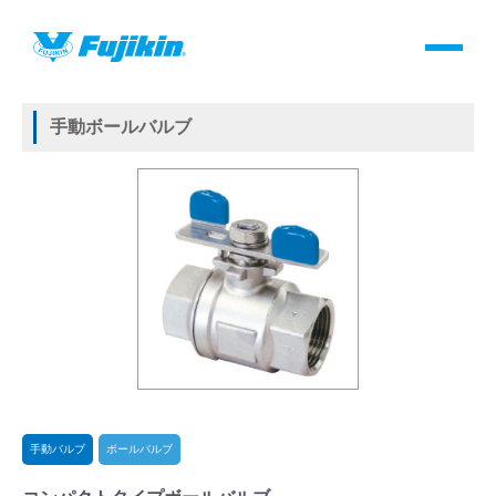
製品情報
HOME
＞
製品情報
＞
バルブ
＞
手動バルブ
＞
ボールバルブ
＞
コンパクトタイプボールバルブ
製品情報
手動ボールバルブ
バルブ・継手・システムを探す
ダウンロード
製品カタログダウンロード
サポート
よくあるご質問(FAQ)・用語集
手動バルブ
ボールバルブ