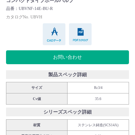
コンパクトタイプボールバルブ
Cv値・流量計算ツール
品番：UBVNF-14E-BU-R
カタログNo. UBVH
製品動画一覧
CADデータ
PDFカタログ
バルブと継手のきほん
お問い合わせ
説明会・講習会
ログイン
製品スペック詳細
サイズ
Rc3/4
会社情報
Cv値
35.6
Corporate Blog
シリーズスペック詳細
材質
ステンレス鋳造(SCS14A)
採用情報