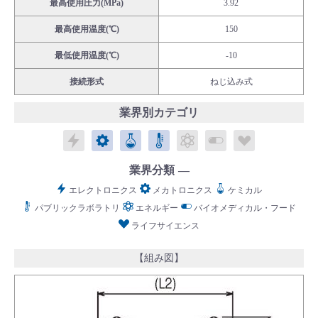
最高使用圧力(MPa)
3.92
最高使用温度(℃)
150
最低使用温度(℃)
-10
接続形式
ねじ込み式
English
Language：
日本語
／
language
業界別カテゴリ
お問い合わせ
mail
エレクトロニクス
メカトロニクス
ケミカル
パブリックラボラトリ
エネルギー
バイオメディカル
ライフサイ
業界分類
エレクトロニクス
メカトロニクス
ケミカル
パブリックラボラトリ
エネルギー
バイオメディカル・フード
ライフサイエンス
【組み図】