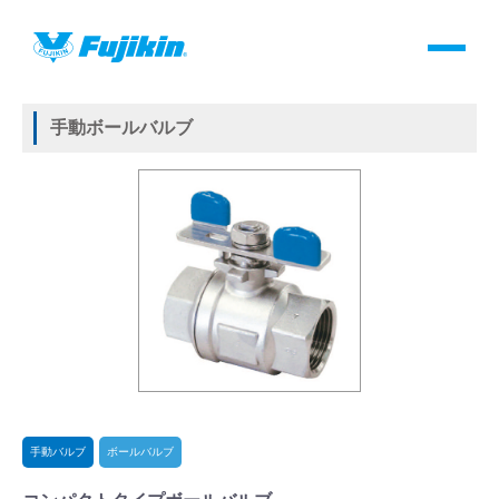
製品情報
HOME
＞
製品情報
＞
バルブ
＞
手動バルブ
＞
ボールバルブ
＞
コンパクトタイプボールバルブ
製品情報
手動ボールバルブ
バルブ・継手・システムを探す
ダウンロード
製品カタログダウンロード
サポート
よくあるご質問(FAQ)・用語集
手動バルブ
ボールバルブ