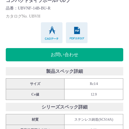
コンパクトタイプボールバルブ
Cv値・流量計算ツール
品番：UBVNF-14B-BU-R
カタログNo. UBVH
製品動画一覧
CADデータ
PDFカタログ
バルブと継手のきほん
お問い合わせ
説明会・講習会
ログイン
製品スペック詳細
サイズ
Rc1/4
会社情報
Cv値
12.9
Corporate Blog
シリーズスペック詳細
材質
ステンレス鋳造(SCS14A)
採用情報