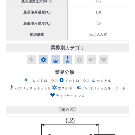
最高使用圧力(MPa)
3.92
最高使用温度(℃)
150
最低使用温度(℃)
-10
接続形式
ねじ込み式
English
Language：
日本語
／
language
業界別カテゴリ
お問い合わせ
mail
エレクトロニクス
メカトロニクス
ケミカル
パブリックラボラトリ
エネルギー
バイオメディカル
ライフサイ
業界分類
エレクトロニクス
メカトロニクス
ケミカル
パブリックラボラトリ
エネルギー
バイオメディカル・フード
ライフサイエンス
【組み図】