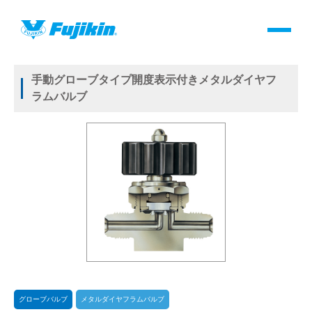
製品情報
HOME
＞
製品情報
＞
バルブ
＞
手動バルブ
＞
グローブバルブ
＞
メタルダイヤフラムバルブ
＞
NEW MEGA
製品情報
手動グローブタイプ開度表示付きメタルダイヤフ
ラムバルブ
バルブ・継手・システムを探す
ダウンロード
製品カタログダウンロード
サポート
よくあるご質問(FAQ)・用語集
グローブバルブ
メタルダイヤフラムバルブ