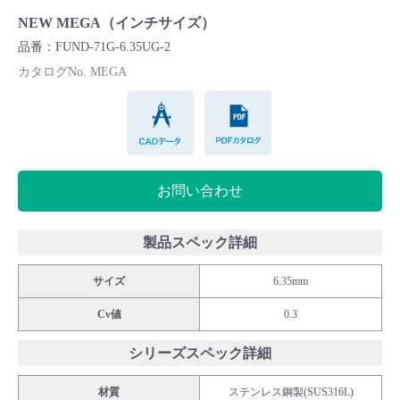
Cv値・流量計算ツール
NEW MEGA（インチサイズ）
品番：FUND-71G-6.35UG-2
製品動画一覧
カタログNo. MEGA
CADデータ
PDFカタログ
バルブと継手のきほん
説明会・講習会
お問い合わせ
ログイン
製品スペック詳細
会社情報
サイズ
6.35mm
Cv値
0.3
Corporate Blog
シリーズスペック詳細
採用情報
材質
ステンレス鋼製(SUS316L)