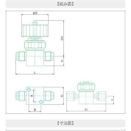
【組み図】
【寸法図】