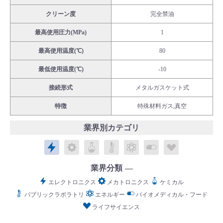
クリーン度
完全禁油
最高使用圧力(MPa)
1
最高使用温度(℃)
80
English
Language：
日本語
／
language
最低使用温度(℃)
-10
お問い合わせ
mail
接続形式
メタルガスケット式
特徴
特殊材料ガス,真空
業界別カテゴリ
エレクトロニクス
メカトロニクス
ケミカル
パブリックラボラトリ
エネルギー
バイオメディカル
ライフサイ
業界分類
エレクトロニクス
メカトロニクス
ケミカル
パブリックラボラトリ
エネルギー
バイオメディカル・フード
ライフサイエンス