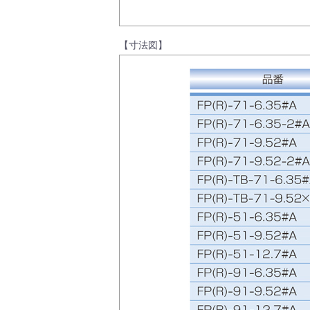
製品動画一覧
【寸法図】
バルブと継手のきほん
説明会・講習会
ログイン