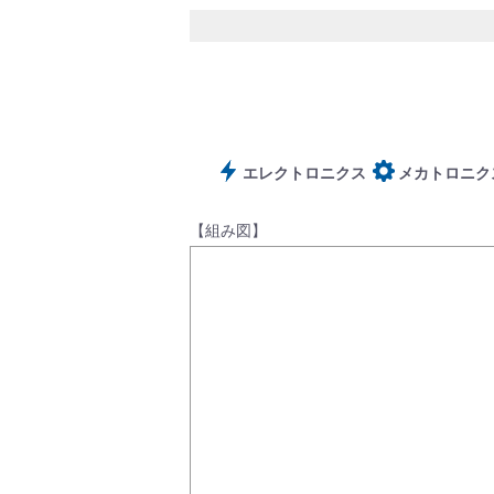
サポート
エレクトロニクス
メカトロニク
【組み図】
よくあるご質問(FAQ)・用語集
Cv値・流量計算ツール