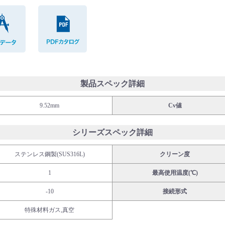
CADデータ
PDFカタログ
製品スペック詳細
9.52mm
Cv値
シリーズスペック詳細
ステンレス鋼製(SUS316L)
クリーン度
1
最高使用温度(℃)
-10
接続形式
特殊材料ガス,真空