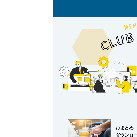
採用情報
language
English
Language：
日本語
／
mail
お問い合わせ
おまとめ
ダウンロ