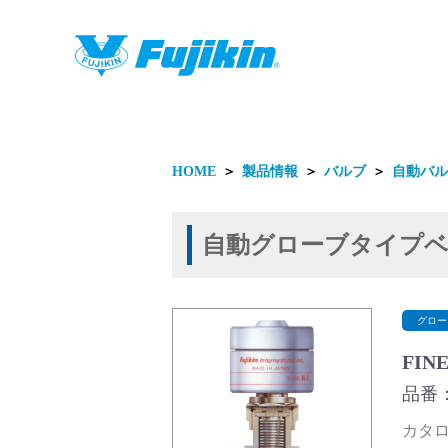
製品情報
HOME
＞
製品情報
＞
バルブ
＞
自動バル
自動グローブタイプ
製品情報
グロー
FI
品番：F
カタログ