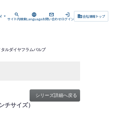
search
language
mail
login
corporate_fare
ド
arrow_drop_down
会社情報トップ
サイト内検索
Language
お問い合わせ
ログイン
ズ・メタルダイヤフラムバルブ
シリーズ詳細へ戻る
インチサイズ）