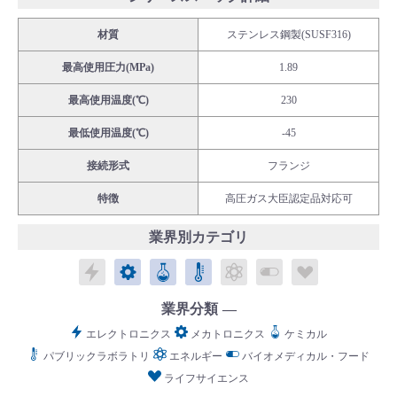
材質
ステンレス鋼製(SUSF316)
最高使用圧力(MPa)
1.89
最高使用温度(℃)
230
English
Language：
日本語
／
language
最低使用温度(℃)
-45
お問い合わせ
mail
接続形式
フランジ
特徴
高圧ガス大臣認定品対応可
業界別カテゴリ
エレクトロニクス
メカトロニクス
ケミカル
パブリックラボラトリ
エネルギー
バイオメディカル
ライフサイ
業界分類
エレクトロニクス
メカトロニクス
ケミカル
パブリックラボラトリ
エネルギー
バイオメディカル・フード
ライフサイエンス