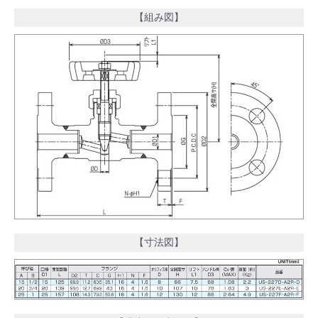
【組み図】
【寸法図】