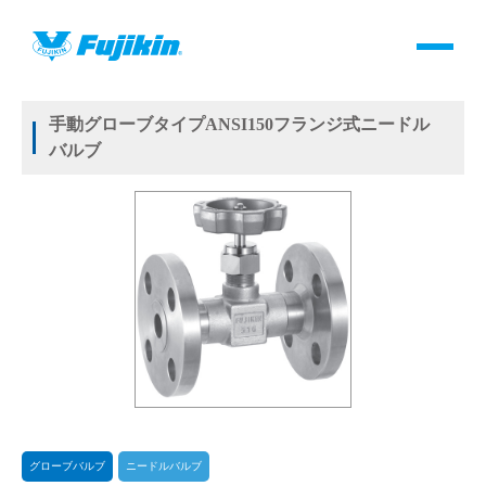
製品情報
HOME
＞
製品情報
＞
バルブ
＞
手動バルブ
＞
グローブバルブ
＞
ニードルバルブ
＞
NEW US-VALVES NEW満弁くん
製品情報
手動グローブタイプANSI150フランジ式ニードル
バルブ
バルブ・継手・システムを探す
ダウンロード
製品カタログダウンロード
サポート
よくあるご質問(FAQ)・用語集
グローブバルブ
ニードルバルブ