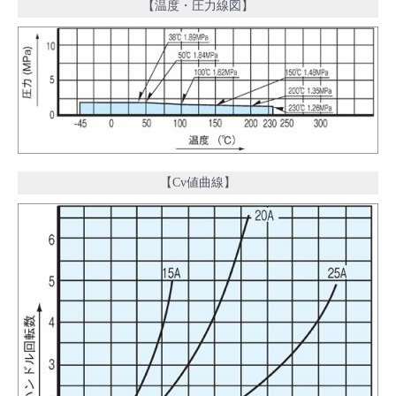
【温度・圧力線図】
【Cv値曲線】