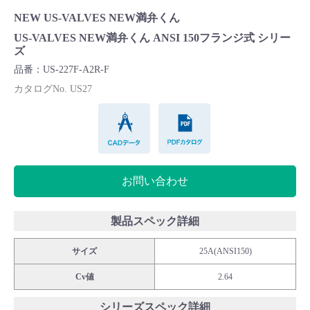
Cv値・流量計算ツール
NEW US-VALVES NEW満弁くん
US-VALVES NEW満弁くん ANSI 150フランジ式 シリー
ズ
製品動画一覧
品番：US-227F-A2R-F
カタログNo. US27
バルブと継手のきほん
CADデータ
PDFカタログ
説明会・講習会
ログイン
お問い合わせ
会社情報
製品スペック詳細
サイズ
25A(ANSI150)
Corporate Blog
Cv値
2.64
採用情報
シリーズスペック詳細