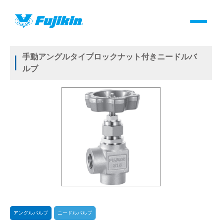
製品情報
HOME
＞
製品情報
＞
バルブ
＞
手動バルブ
＞
アングルバルブ
＞
ニードルバルブ
＞
NEW US-VALVES NEW満弁くん
製品情報
手動アングルタイプロックナット付きニードルバ
ルブ
バルブ・継手・システムを探す
ダウンロード
製品カタログダウンロード
サポート
よくあるご質問(FAQ)・用語集
アングルバルブ
ニードルバルブ