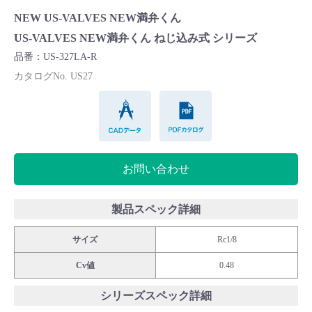
Cv値・流量計算ツール
NEW US-VALVES NEW満弁くん
US-VALVES NEW満弁くん ねじ込み式 シリーズ
製品動画一覧
品番：US-327LA-R
カタログNo. US27
バルブと継手のきほん
CADデータ
PDFカタログ
説明会・講習会
お問い合わせ
ログイン
製品スペック詳細
会社情報
サイズ
Rc1/8
Corporate Blog
Cv値
0.48
シリーズスペック詳細
採用情報