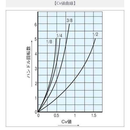
【Cv値曲線】