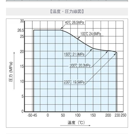
【温度・圧力線図】