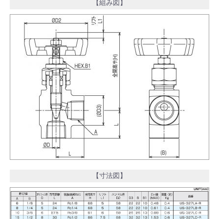
【組み図】
【寸法図】