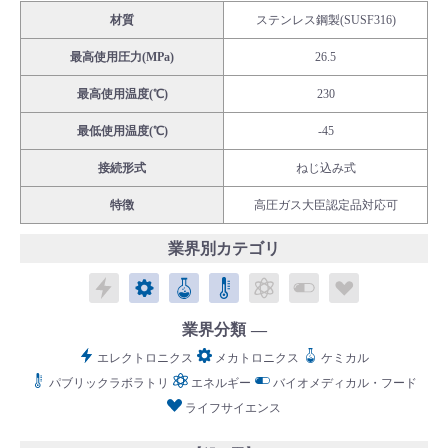
材質
ステンレス鋼製(SUSF316)
最高使用圧力(MPa)
26.5
最高使用温度(℃)
230
English
Language：
日本語
／
language
最低使用温度(℃)
-45
お問い合わせ
mail
接続形式
ねじ込み式
特徴
高圧ガス大臣認定品対応可
業界別カテゴリ
エレクトロニクス
メカトロニクス
ケミカル
パブリックラボラトリ
エネルギー
バイオメディカル
ライフサイ
業界分類
エレクトロニクス
メカトロニクス
ケミカル
パブリックラボラトリ
エネルギー
バイオメディカル・フード
ライフサイエンス