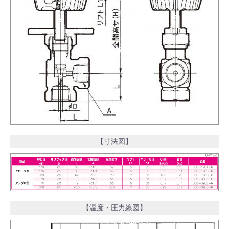
【寸法図】
【温度・圧力線図】