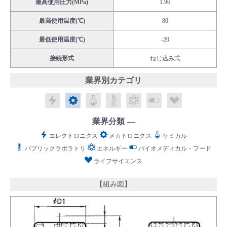
最高使用圧力(MPa)
1.96
最高使用温度(℃)
80
最低使用温度(℃)
-20
接続形式
ねじ込み式
English
Language：
日本語
／
language
業界別カテゴリ
お問い合わせ
mail
エレクトロニクス
メカトロニクス
ケミカル
パブリックラボラトリ
エネルギー
バイオメディカル
ライフサイ
業界分類
エレクトロニクス
メカトロニクス
ケミカル
パブリックラボラトリ
エネルギー
バイオメディカル・フード
ライフサイエンス
【組み図】