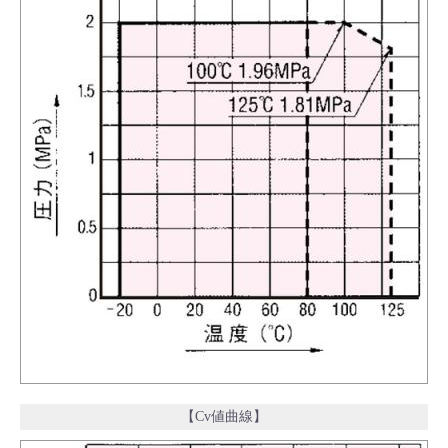
【Cv値曲線】