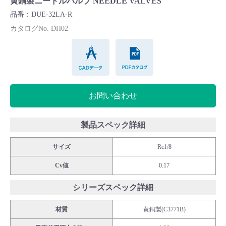
黄銅製ニードルバルブ NEEDLE VALVES
Cv値・流量計算ツール
品番：DUE-32LA-R
カタログNo. DH02
製品動画一覧
CADデータ
PDFカタログ
バルブと継手のきほん
お問い合わせ
説明会・講習会
ログイン
製品スペック詳細
サイズ
Rc1/8
会社情報
Cv値
0.17
Corporate Blog
シリーズスペック詳細
材質
黄銅製(C3771B)
採用情報