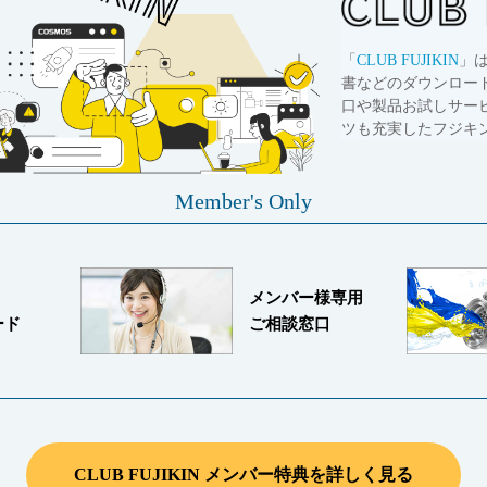
「
CLUB FUJIKIN
」
書などのダウンロー
口や製品お試しサー
ツも充実したフジキ
Member's Only
メンバー様専用
ード
ご相談窓口
CLUB FUJIKIN メンバー特典を詳しく見る