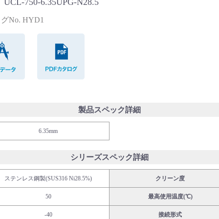
CL-750-6.35UPG-N28.5
No. HYD1
CADデータ
PDFカタログ
製品スペック詳細
6.35mm
シリーズスペック詳細
ステンレス鋼製(SUS316 Ni28.5%)
クリーン度
50
最高使用温度(℃)
-40
接続形式