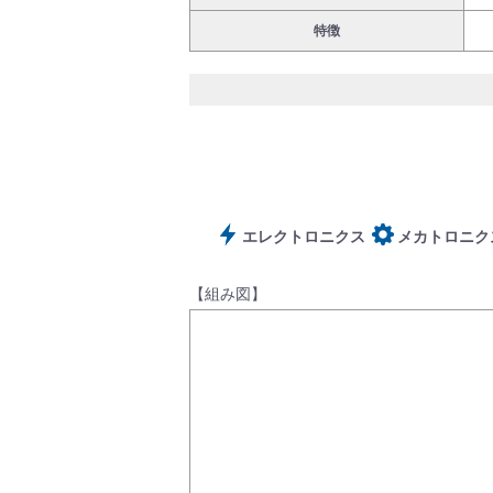
特徴
サポート
よくあるご質問(FAQ)・用語集
エレクトロニクス
メカトロニク
【組み図】
Cv値・流量計算ツール