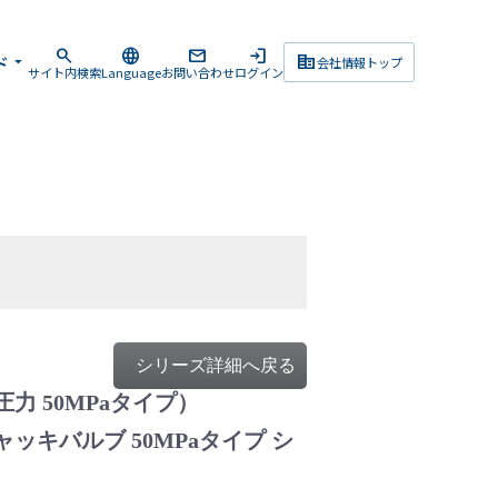
search
language
mail
login
corporate_fare
ド
arrow_drop_down
会社情報トップ
サイト内検索
Language
お問い合わせ
ログイン
シリーズ詳細へ戻る
力 50MPaタイプ）
キバルブ 50MPaタイプ シ