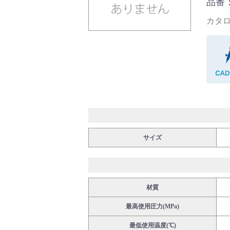
品番：U
カタログ
バルブ・継手・システムを探す
ダウンロード
サイズ
製品カタログダウンロード
材質
最高使用圧力(MPa)
最低使用温度(℃)