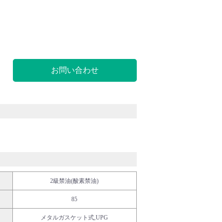
お問い合わせ
2級禁油(酸素禁油)
85
メタルガスケット式,UPG