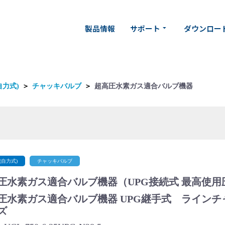
製品情報
サポート
ダウンロー
arrow_drop_down
自力式)
＞
チャッキバルブ
＞
超高圧水素ガス適合バルブ機器
(自力式)
チャッキバルブ
圧水素ガス適合バルブ機器（UPG接続式 最高使用圧
圧水素ガス適合バルブ機器 UPG継手式 ラインチャッ
ズ