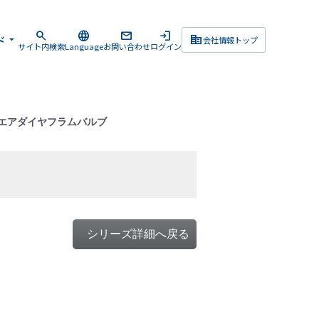
search
language
mail
login
corporate_fare
ド
arrow_drop_down
会社情報トップ
サイト内検索
Language
お問い合わせ
ログイン
Sウエアダイヤフラムバルブ
シリーズ詳細へ戻る