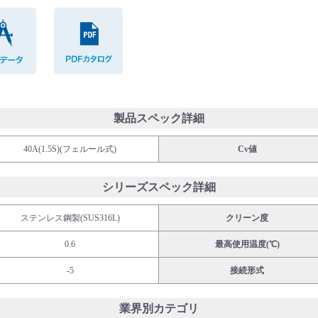
CADデータ
PDFカタログ
製品スペック詳細
40A(1.5S)(フェルール式)
Cv値
シリーズスペック詳細
ステンレス鋼製(SUS316L)
クリーン度
0.6
最高使用温度(℃)
-5
接続形式
業界別カテゴリ