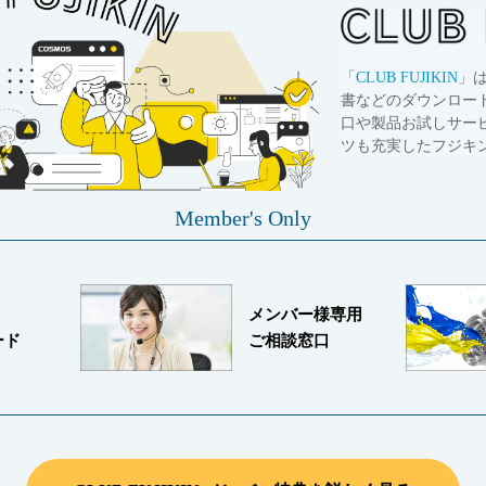
「
CLUB FUJIKIN
」
書などのダウンロー
口や製品お試しサー
ツも充実したフジキ
Member's Only
メンバー様専用
ード
ご相談窓口