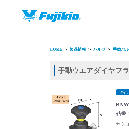
製品情報
HOME
＞
製品情報
＞
バルブ
＞
手動バル
手動ウエアダイヤフ
製品情報
ダイヤ
BN
品番：
カタログ