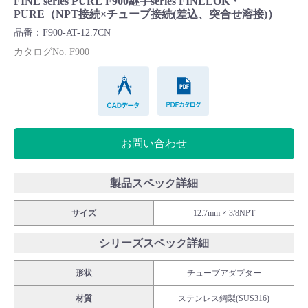
FINE series PURE F900継手series FINELOK・
Cv値・流量計算ツール
PURE（NPT接続×チューブ接続(差込、突合せ溶接)）
品番：F900-AT-12.7CN
製品動画一覧
カタログNo. F900
CADデータ
PDFカタログ
バルブと継手のきほん
説明会・講習会
お問い合わせ
ログイン
製品スペック詳細
会社情報
サイズ
12.7mm × 3/8NPT
シリーズスペック詳細
Corporate Blog
形状
チューブアダプター
採用情報
材質
ステンレス鋼製(SUS316)