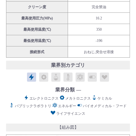
クリーン度
完全禁油
最高使用圧力(MPa)
16.2
最高使用温度(℃)
350
English
Language：
日本語
／
language
最低使用温度(℃)
-196
お問い合わせ
mail
接続形式
おねじ,突合せ溶接
業界別カテゴリ
エレクトロニクス
メカトロニクス
ケミカル
パブリックラボラトリ
エネルギー
バイオメディカル
ライフサイ
業界分類
エレクトロニクス
メカトロニクス
ケミカル
パブリックラボラトリ
エネルギー
バイオメディカル・フード
ライフサイエンス
【組み図】