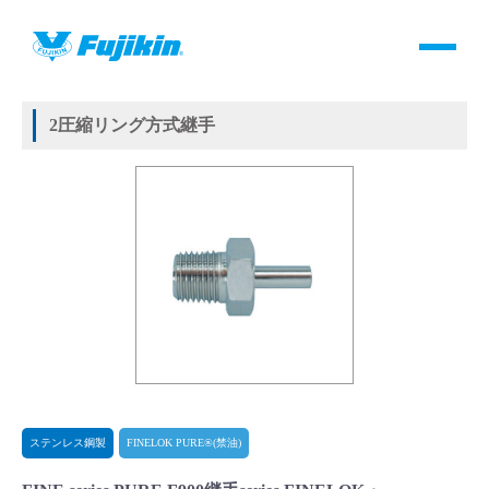
製品情報
HOME
＞
製品情報
＞
継手
＞
2圧縮リング方式継手
＞
ステンレス鋼製
＞
FINELOK PURE®(禁油)
＞
FINE series PURE F900継手series FINELOK・PURE
製品情報
2圧縮リング方式継手
バルブ・継手・システムを探す
ダウンロード
製品カタログダウンロード
サポート
よくあるご質問(FAQ)・用語集
ステンレス鋼製
FINELOK PURE®(禁油)