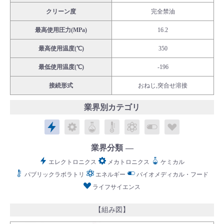
クリーン度
完全禁油
最高使用圧力(MPa)
16.2
最高使用温度(℃)
350
English
Language：
日本語
／
language
最低使用温度(℃)
-196
お問い合わせ
mail
接続形式
おねじ,突合せ溶接
業界別カテゴリ
エレクトロニクス
メカトロニクス
ケミカル
パブリックラボラトリ
エネルギー
バイオメディカル
ライフサイ
業界分類
エレクトロニクス
メカトロニクス
ケミカル
パブリックラボラトリ
エネルギー
バイオメディカル・フード
ライフサイエンス
【組み図】