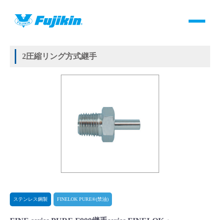
製品情報
HOME
＞
製品情報
＞
継手
＞
2圧縮リング方式継手
＞
ステンレス鋼製
＞
FINELOK PURE®(禁油)
＞
FINE series PURE F900継手series FINELOK・PURE
製品情報
2圧縮リング方式継手
バルブ・継手・システムを探す
ダウンロード
製品カタログダウンロード
サポート
よくあるご質問(FAQ)・用語集
ステンレス鋼製
FINELOK PURE®(禁油)