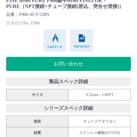
FINE series PURE F900継手series FINELOK・
Cv値・流量計算ツール
PURE（NPT接続×チューブ接続(差込、突合せ溶接)）
品番：F900-AT-9.52BN
製品動画一覧
カタログNo. F900
CADデータ
PDFカタログ
バルブと継手のきほん
説明会・講習会
お問い合わせ
ログイン
製品スペック詳細
会社情報
サイズ
9.52mm × 1/4NPT
シリーズスペック詳細
Corporate Blog
形状
チューブアダプター
採用情報
材質
ステンレス鋼製(SUS316)