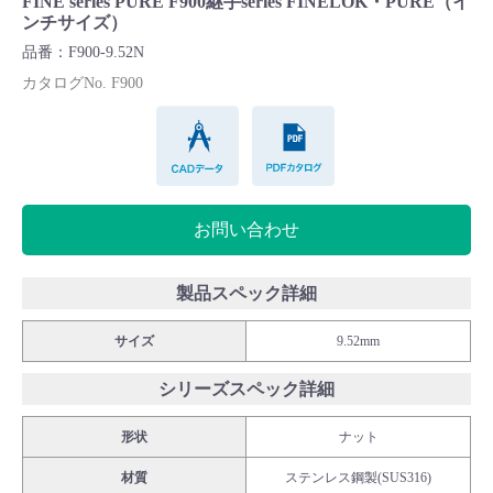
FINE series PURE F900継手series FINELOK・PURE（イ
Cv値・流量計算ツール
ンチサイズ）
品番：F900-9.52N
製品動画一覧
カタログNo. F900
CADデータ
PDFカタログ
バルブと継手のきほん
説明会・講習会
お問い合わせ
ログイン
製品スペック詳細
会社情報
サイズ
9.52mm
シリーズスペック詳細
Corporate Blog
形状
ナット
採用情報
材質
ステンレス鋼製(SUS316)