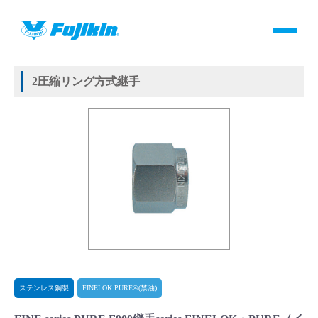
製品情報
HOME
＞
製品情報
＞
継手
＞
2圧縮リング方式継手
＞
ステンレス鋼製
＞
FINELOK PURE®(禁油)
＞
FINE series PURE F900継手series FINELOK・PURE
製品情報
2圧縮リング方式継手
バルブ・継手・システムを探す
ダウンロード
製品カタログダウンロード
サポート
よくあるご質問(FAQ)・用語集
ステンレス鋼製
FINELOK PURE®(禁油)