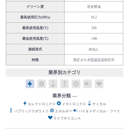
クリーン度
完全禁油
最高使用圧力(MPa)
16.2
最高使用温度(℃)
350
English
Language：
日本語
／
language
最低使用温度(℃)
-196
お問い合わせ
mail
接続形式
めねじ
特徴
高圧ガス大臣認定品対応可
業界別カテゴリ
エレクトロニクス
メカトロニクス
ケミカル
パブリックラボラトリ
エネルギー
バイオメディカル
ライフサイ
業界分類
エレクトロニクス
メカトロニクス
ケミカル
パブリックラボラトリ
エネルギー
バイオメディカル・フード
ライフサイエンス