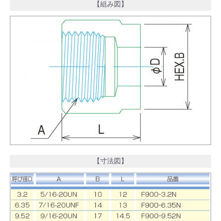
【組み図】
【寸法図】