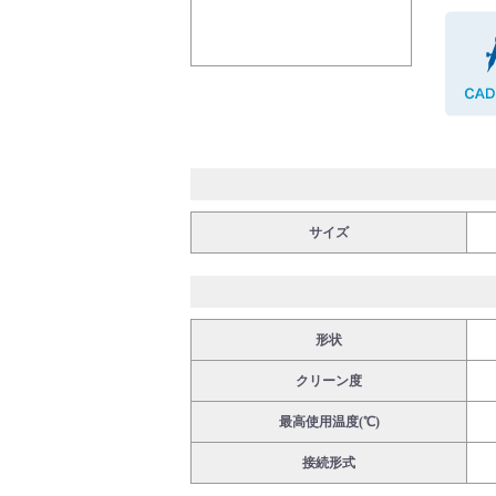
バルブ・継手・システムを探す
ダウンロード
サイズ
形状
クリーン度
製品カタログダウンロード
最高使用温度(℃)
接続形式