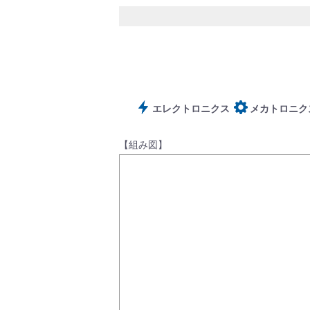
サポート
エレクトロニクス
メカトロニク
【組み図】
よくあるご質問(FAQ)・用語集
Cv値・流量計算ツール