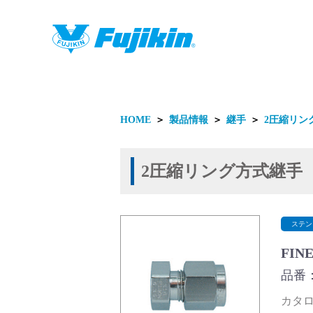
製品情報
HOME
＞
製品情報
＞
継手
＞
2圧縮リン
2圧縮リング方式継手
製品情報
ステン
FIN
品番：F
カタログ