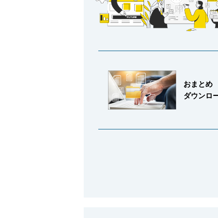
採用情報
おまとめ
ダウンロ
language
English
Language：
日本語
／
mail
お問い合わせ