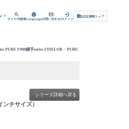
search
language
mail
login
corporate_fare
ド
arrow_drop_down
会社情報トップ
サイト内検索
Language
お問い合わせ
ログイン
ries PURE F900継手series FINELOK・PURE
シリーズ詳細へ戻る
URE（インチサイズ）