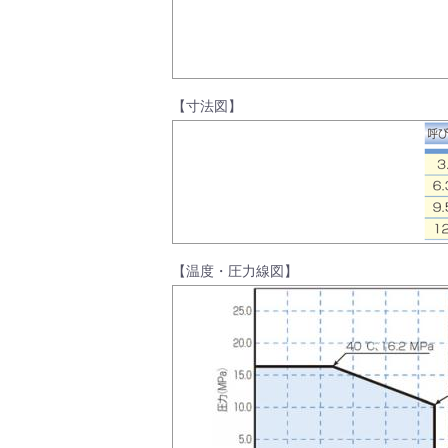
製品動画一覧
【寸法図】
バルブと継手のきほん
説明会・講習会
【温度・圧力線図】
ログイン