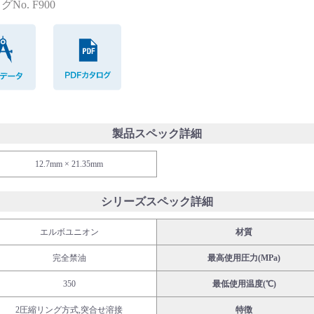
No. F900
CADデータ
PDFカタログ
製品スペック詳細
12.7mm × 21.35mm
シリーズスペック詳細
エルボユニオン
材質
完全禁油
最高使用圧力(MPa)
350
最低使用温度(℃)
2圧縮リング方式,突合せ溶接
特徴