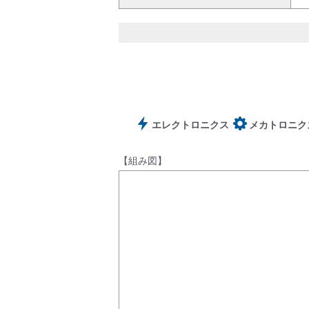
サポート
エレクトロニクス
メカトロニク
よくあるご質問(FAQ)・用語集
【組み図】
Cv値・流量計算ツール