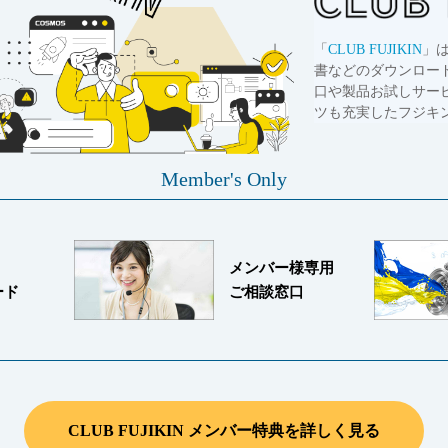
「
CLUB FUJIKIN
」
書などのダウンロー
口や製品お試しサー
ツも充実したフジキ
Member's Only
メンバー様専用
ード
ご相談窓口
CLUB FUJIKIN メンバー特典を詳しく見る