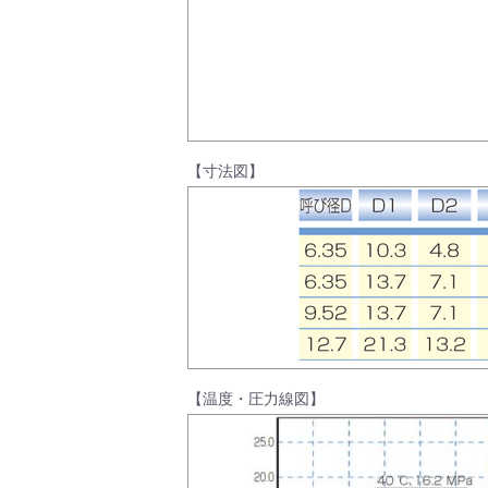
製品動画一覧
バルブと継手のきほん
【寸法図】
説明会・講習会
【温度・圧力線図】
ログイン