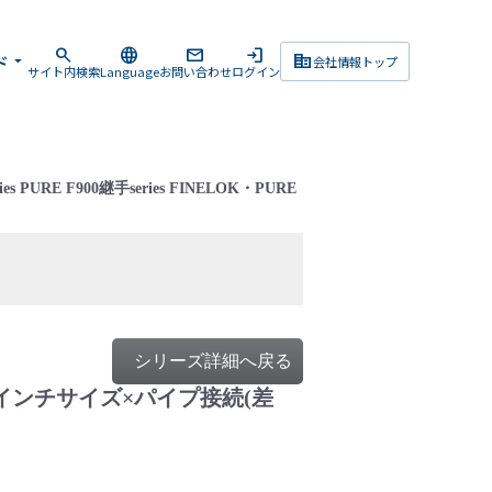
search
language
mail
login
corporate_fare
ド
arrow_drop_down
会社情報トップ
サイト内検索
Language
お問い合わせ
ログイン
ries PURE F900継手series FINELOK・PURE
シリーズ詳細へ戻る
・PURE（インチサイズ×パイプ接続(差