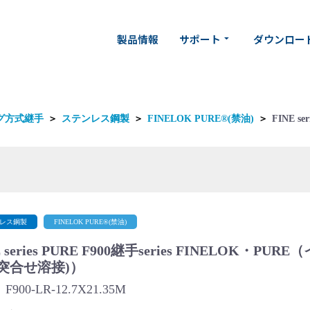
製品情報
サポート
ダウンロー
arrow_drop_down
グ方式継手
＞
ステンレス鋼製
＞
FINELOK PURE®(禁油)
＞
FINE se
レス鋼製
FINELOK PURE®(禁油)
E series PURE F900継手series FINELOK
突合せ溶接)）
900-LR-12.7X21.35M