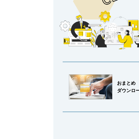
採用情報
language
English
Language：
日本語
／
おまとめ
ダウンロ
mail
お問い合わせ