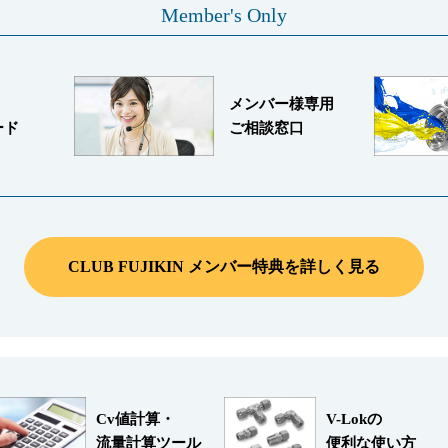
Member's Only
メンバー様専用
ード
ご相談窓口
CLUB FUJIKIN メンバー特典を詳しく見る
Cv値計算・
V-Lokの
流量計算ツール
便利な使い方