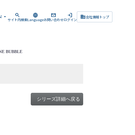
search
language
mail
login
corporate_fare
ド
arrow_drop_down
会社情報トップ
サイト内検索
Language
お問い合わせ
ログイン
 BUBBLE
シリーズ詳細へ戻る