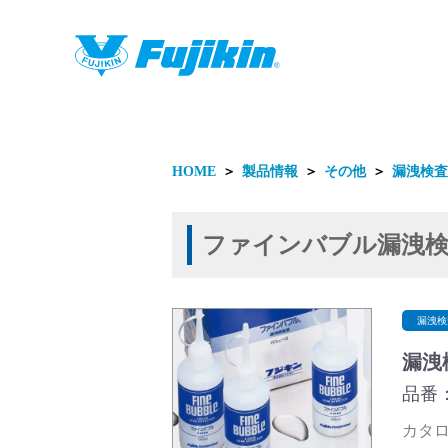
製品情報
HOME
＞
製品情報
＞
その他
＞
漏洩検査
ファインバブル漏洩検
製品情報
漏洩検
漏洩
品番：
カタログ