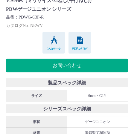
V-Series（ミリサイズ×Gねじ(平行ねじ)）
Cv値・流量計算ツール
PDWゲージユニオン シリーズ
品番：PDWG-6BF-R
製品動画一覧
カタログNo. NEWV
CADデータ
PDFカタログ
バルブと継手のきほん
説明会・講習会
お問い合わせ
ログイン
製品スペック詳細
会社情報
サイズ
6mm × G1/4
シリーズスペック詳細
Corporate Blog
形状
ゲージユニオン
採用情報
材質
黄銅製(C3604B)