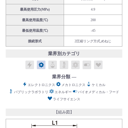
最高使用圧力(MPa)
4.9
最高使用温度(℃)
200
最低使用温度(℃)
-45
English
Language：
日本語
／
language
接続形式
2圧縮リング方式,めねじ
お問い合わせ
mail
業界別カテゴリ
エレクトロニクス
メカトロニクス
ケミカル
パブリックラボラトリ
エネルギー
バイオメディカル
ライフサイ
業界分類
エレクトロニクス
メカトロニクス
ケミカル
パブリックラボラトリ
エネルギー
バイオメディカル・フード
ライフサイエンス
【組み図】