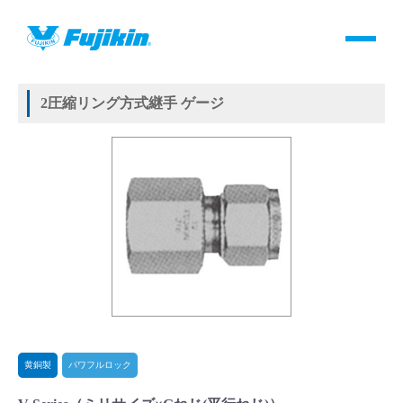
製品情報
HOME
＞
製品情報
＞
継手
＞
2圧縮リング方式継手
＞
黄銅製
＞
パワフルロック
＞
V-Series
製品情報
2圧縮リング方式継手 ゲージ
バルブ・継手・システムを探す
ダウンロード
製品カタログダウンロード
サポート
よくあるご質問(FAQ)・用語集
黄銅製
パワフルロック