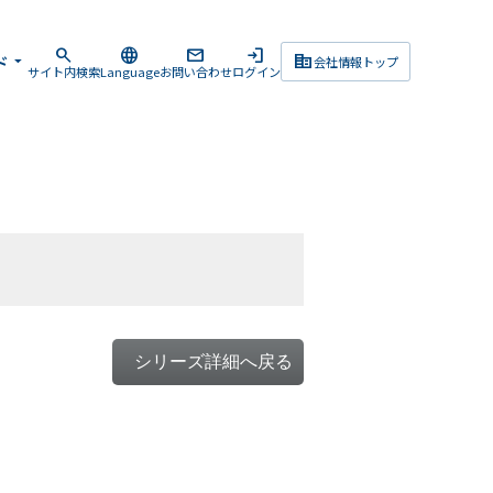
search
language
mail
login
corporate_fare
ド
arrow_drop_down
会社情報トップ
サイト内検索
Language
お問い合わせ
ログイン
シリーズ詳細へ戻る