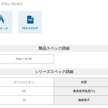
グNo. NEWV
CADデータ
PDFカタログ
製品スペック詳細
8mm × Rc3/8
シリーズスペック詳細
ゲージユニオン
材質
4.9
最高使用温度(℃)
-45
接続形式