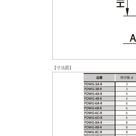
製品動画一覧
バルブと継手のきほん
【寸法図】
説明会・講習会
ログイン