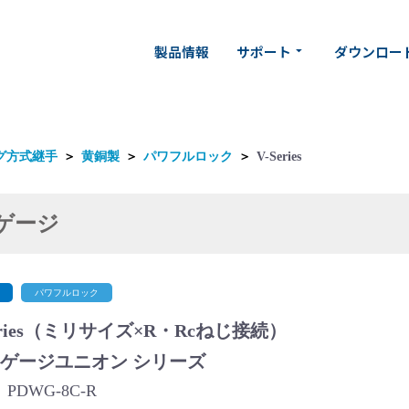
製品情報
サポート
ダウンロー
arrow_drop_down
グ方式継手
＞
黄銅製
＞
パワフルロック
＞
V-Series
ゲージ
パワフルロック
eries（ミリサイズ×R・Rcねじ接続）
Wゲージユニオン シリーズ
PDWG-8C-R