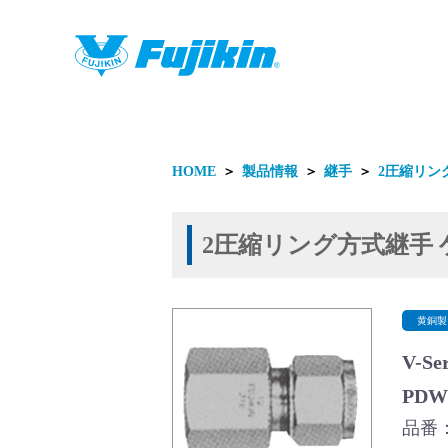
製品情報
HOME
＞
製品情報
＞
継手
＞
2圧縮リン
2圧縮リング方式継手 
製品情報
黄銅製
V-S
PD
品番：