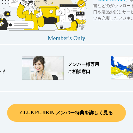
書などのダウンロー
口や製品お試しサー
ツも充実したフジキ
Member's Only
メンバー様専用
ード
ご相談窓口
CLUB FUJIKIN メンバー特典を詳しく見る