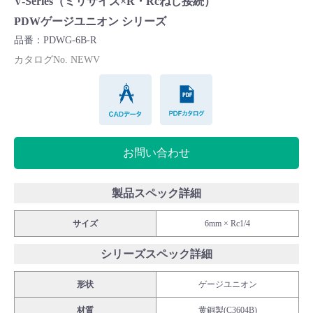
V-Series（ミリサイズ×R・Rcねじ接続）
Cv値・流量計算ツール
PDWゲージユニオン シリーズ
品番：PDWG-6B-R
製品動画一覧
カタログNo. NEWV
CADデータ
PDFカタログ
バルブと継手のきほん
説明会・講習会
お問い合わせ
ログイン
製品スペック詳細
会社情報
サイズ
6mm × Rc1/4
シリーズスペック詳細
Corporate Blog
形状
ゲージユニオン
採用情報
材質
黄銅製(C3604B)