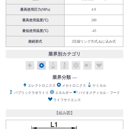
最高使用圧力(MPa)
4.9
最高使用温度(℃)
200
最低使用温度(℃)
-45
English
Language：
日本語
／
language
接続形式
2圧縮リング方式,ねじ込み式
お問い合わせ
mail
業界別カテゴリ
エレクトロニクス
メカトロニクス
ケミカル
パブリックラボラトリ
エネルギー
バイオメディカル
ライフサイ
業界分類
エレクトロニクス
メカトロニクス
ケミカル
パブリックラボラトリ
エネルギー
バイオメディカル・フード
ライフサイエンス
【組み図】