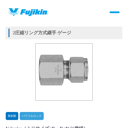
製品情報
HOME
＞
製品情報
＞
継手
＞
2圧縮リング方式継手
＞
黄銅製
＞
パワフルロック
＞
V-Series
製品情報
2圧縮リング方式継手 ゲージ
バルブ・継手・システムを探す
ダウンロード
製品カタログダウンロード
サポート
よくあるご質問(FAQ)・用語集
黄銅製
パワフルロック