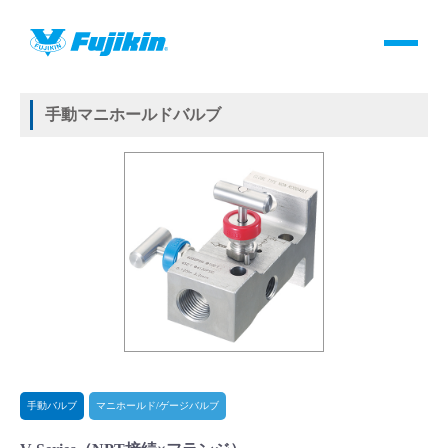
製品情報
HOME
＞
製品情報
＞
バルブ
＞
手動バルブ
＞
マニホールド/ゲージバルブ
＞
V-Series
製品情報
手動マニホールドバルブ
バルブ・継手・システムを探す
ダウンロード
製品カタログダウンロード
サポート
よくあるご質問(FAQ)・用語集
手動バルブ
マニホールド/ゲージバルブ