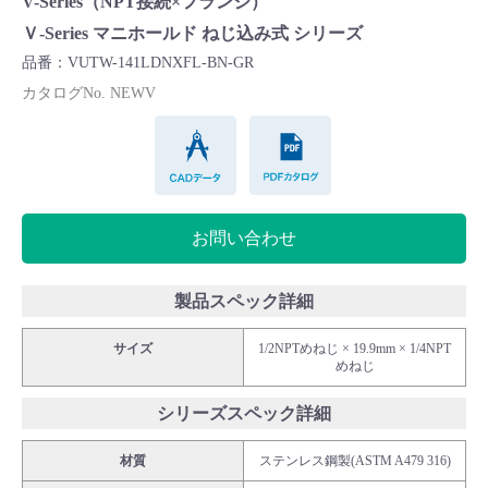
V-Series（NPT接続×フランジ）
Cv値・流量計算ツール
Ｖ-Series マニホールド ねじ込み式 シリーズ
品番：VUTW-141LDNXFL-BN-GR
製品動画一覧
カタログNo. NEWV
CADデータ
PDFカタログ
バルブと継手のきほん
説明会・講習会
お問い合わせ
ログイン
製品スペック詳細
会社情報
サイズ
1/2NPTめねじ × 19.9mm × 1/4NPT
めねじ
Corporate Blog
シリーズスペック詳細
材質
ステンレス鋼製(ASTM A479 316)
採用情報