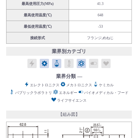
最高使用圧力(MPa)
41.3
最高使用温度(℃)
648
最低使用温度(℃)
-53
接続形式
フランジ,めねじ
English
Language：
日本語
／
language
お問い合わせ
mail
業界別カテゴリ
エレクトロニクス
メカトロニクス
ケミカル
パブリックラボラトリ
エネルギー
バイオメディカル
ライフサイ
業界分類
エレクトロニクス
メカトロニクス
ケミカル
パブリックラボラトリ
エネルギー
バイオメディカル・フード
ライフサイエンス
【組み図】