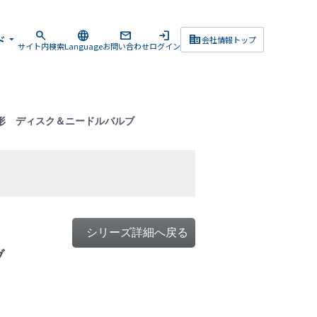
search
language
mail
login
corporate_fare
ド
arrow_drop_down
会社情報トップ
サイト内検索
Language
お問い合わせ
ログイン
形 ディスク＆ニードルバルブ
シリーズ詳細へ戻る
ブ