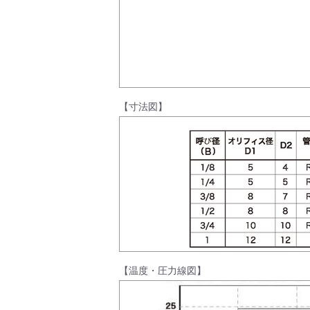
製品動画一覧
バルブと継手のきほん
【寸法図】
説明会・講習会
ログイン
【温度・圧力線図】