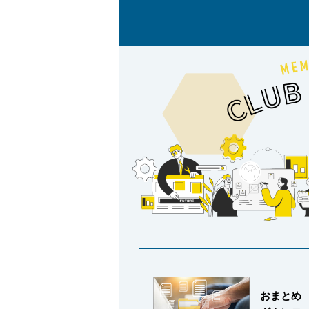
採用情報
language
English
Language：
日本語
／
mail
お問い合わせ
おまとめ