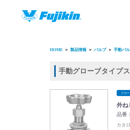
製品情報
HOME
＞
製品情報
＞
バルブ
＞
手動バル
手動グローブタイプ
製品情報
グロー
外ね
品番：
カタログ