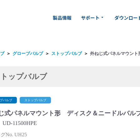
製品情報
サポート
ダウンロー
arrow_drop_down
ブ
＞
グローブバルブ
＞
ストップバルブ
＞
外ねじ式パネルマウント
ストップバルブ
ブバルブ
ストップバルブ
じ式パネルマウント形 ディスク＆ニードルバル
UD-11500HPE
No. UH25