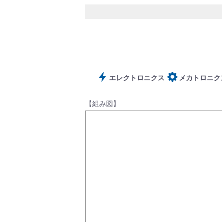
サポート
エレクトロニクス
メカトロニク
【組み図】
よくあるご質問(FAQ)・用語集
Cv値・流量計算ツール