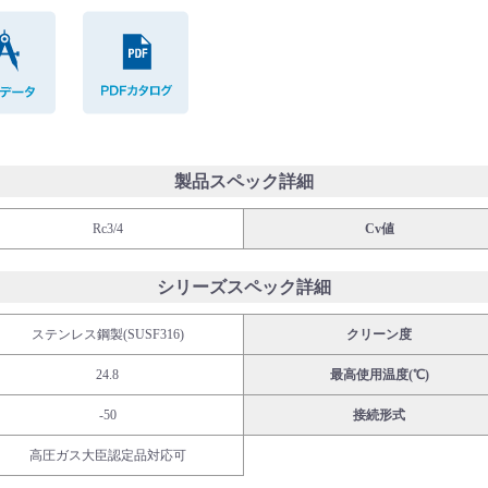
CADデータ
PDFカタログ
製品スペック詳細
Rc3/4
Cv値
シリーズスペック詳細
ステンレス鋼製(SUSF316)
クリーン度
24.8
最高使用温度(℃)
-50
接続形式
高圧ガス大臣認定品対応可