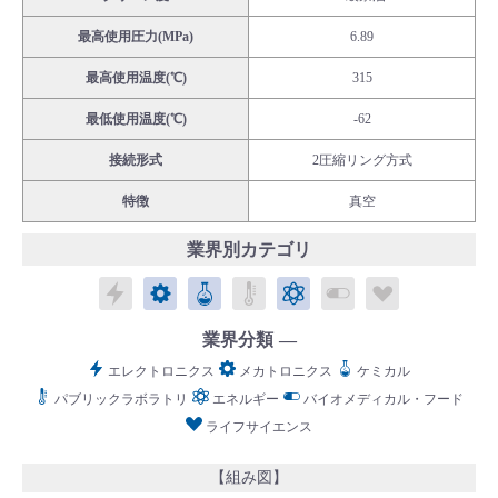
最高使用圧力(MPa)
6.89
最高使用温度(℃)
315
最低使用温度(℃)
-62
English
Language：
日本語
／
language
接続形式
2圧縮リング方式
お問い合わせ
mail
特徴
真空
業界別カテゴリ
エレクトロニクス
メカトロニクス
ケミカル
パブリックラボラトリ
エネルギー
バイオメディカル
ライフサイ
業界分類
エレクトロニクス
メカトロニクス
ケミカル
パブリックラボラトリ
エネルギー
バイオメディカル・フード
ライフサイエンス
【組み図】