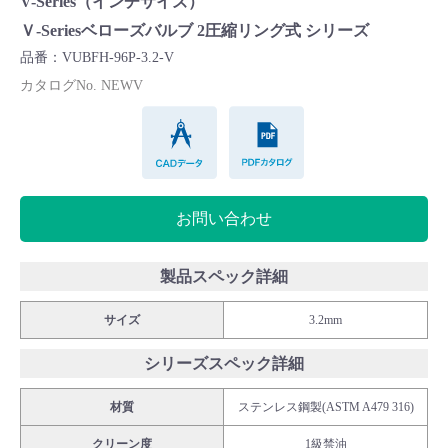
V-Series（インチサイズ）
Cv値・流量計算ツール
Ｖ-Seriesベローズバルブ 2圧縮リング式 シリーズ
品番：VUBFH-96P-3.2-V
製品動画一覧
カタログNo. NEWV
CADデータ
PDFカタログ
バルブと継手のきほん
説明会・講習会
お問い合わせ
ログイン
製品スペック詳細
会社情報
サイズ
3.2mm
シリーズスペック詳細
Corporate Blog
材質
ステンレス鋼製(ASTM A479 316)
採用情報
クリーン度
1級禁油