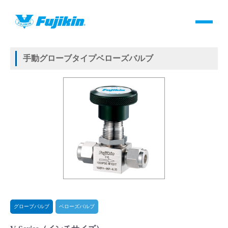
製品情報
HOME
＞
製品情報
＞
バルブ
＞
手動バルブ
＞
グローブバルブ
＞
ベローズバルブ
＞
V-Series
製品情報
手動グローブタイプベローズバルブ
バルブ・継手・システムを探す
ダウンロード
製品カタログダウンロード
サポート
よくあるご質問(FAQ)・用語集
グローブバルブ
ベローズバルブ