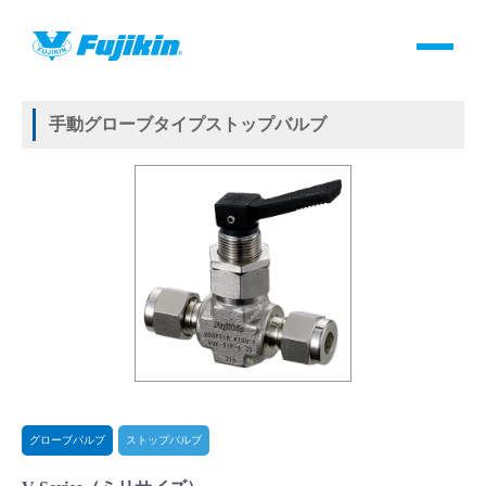
製品情報
HOME
＞
製品情報
＞
バルブ
＞
手動バルブ
＞
グローブバルブ
＞
ストップバルブ
＞
V-Series
製品情報
手動グローブタイプストップバルブ
バルブ・継手・システムを探す
ダウンロード
製品カタログダウンロード
サポート
よくあるご質問(FAQ)・用語集
グローブバルブ
ストップバルブ