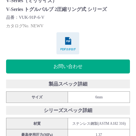
V-Series（ミリサイズ）
Cv値・流量計算ツール
V-Series トグルバルブ 2圧縮リング式 シリーズ
品番：VUK-91P-6-V
製品動画一覧
カタログNo. NEWV
PDFカタログ
バルブと継手のきほん
説明会・講習会
お問い合わせ
ログイン
製品スペック詳細
会社情報
サイズ
6mm
シリーズスペック詳細
Corporate Blog
材質
ステンレス鋼製(ASTM A182 316)
採用情報
最高使用圧力(MPa)
1.37