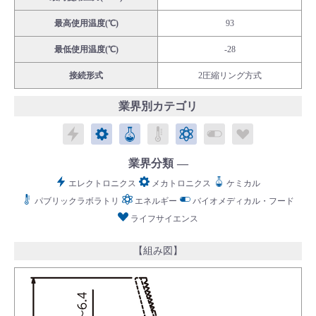
最高使用温度(℃)
93
最低使用温度(℃)
-28
接続形式
2圧縮リング方式
English
Language：
日本語
／
language
業界別カテゴリ
お問い合わせ
mail
エレクトロニクス
メカトロニクス
ケミカル
パブリックラボラトリ
エネルギー
バイオメディカル
ライフサイ
業界分類
エレクトロニクス
メカトロニクス
ケミカル
パブリックラボラトリ
エネルギー
バイオメディカル・フード
ライフサイエンス
【組み図】