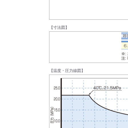
製品動画一覧
【寸法図】
バルブと継手のきほん
【温度・圧力線図】
説明会・講習会
ログイン