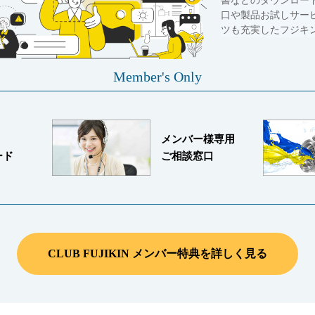
書などのダウンロー
口や製品お試しサー
ツも充実したフジキ
Member's Only
メンバー様専用
ード
ご相談窓口
CLUB FUJIKIN メンバー特典を詳しく見る