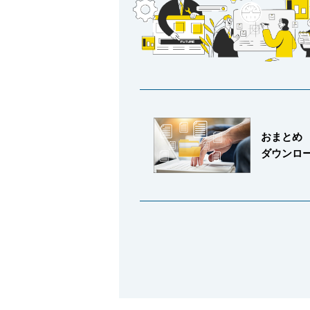
採用情報
おまとめ
ダウンロ
language
English
Language：
日本語
／
mail
お問い合わせ