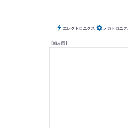
サポート
エレクトロニクス
メカトロニク
【組み図】
よくあるご質問(FAQ)・用語集
Cv値・流量計算ツール