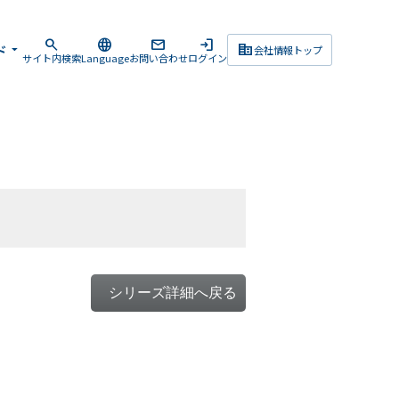
search
language
mail
login
corporate_fare
ド
arrow_drop_down
会社情報トップ
サイト内検索
Language
お問い合わせ
ログイン
シリーズ詳細へ戻る