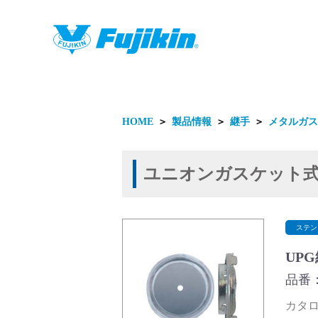
製品情報
HOME
＞
製品情報
＞
継手
＞
メタルガス
ユニオンガスケット
製品情報
ステン
UP
品番：U
カタログ