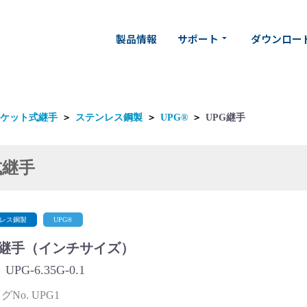
製品情報
サポート
ダウンロー
arrow_drop_down
ケット式継手
＞
ステンレス鋼製
＞
UPG®
＞
UPG継手
式継手
レス鋼製
UPG®
G継手（インチサイズ）
PG-6.35G-0.1
No. UPG1