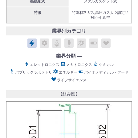
接続形式
メタルガスケット式
特徴
特殊材料ガス,高圧ガス大臣認定品
対応可,真空
業界別カテゴリ
English
Language：
日本語
／
language
エレクトロニクス
メカトロニクス
ケミカル
パブリックラボラトリ
エネルギー
バイオメディカル
ライフサイ
お問い合わせ
mail
業界分類
エレクトロニクス
メカトロニクス
ケミカル
パブリックラボラトリ
エネルギー
バイオメディカル・フード
ライフサイエンス
【組み図】