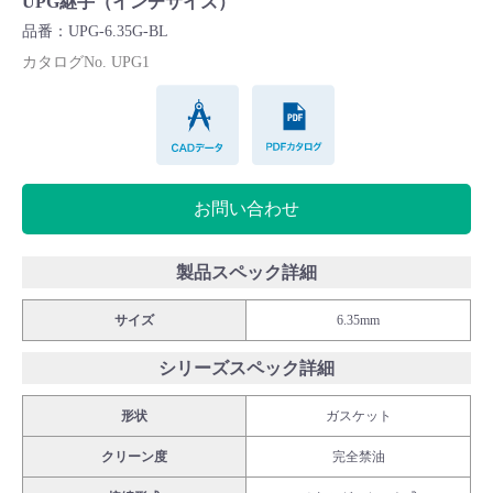
UPG継手（インチサイズ）
Cv値・流量計算ツール
品番：UPG-6.35G-BL
カタログNo. UPG1
製品動画一覧
CADデータ
PDFカタログ
バルブと継手のきほん
お問い合わせ
説明会・講習会
ログイン
製品スペック詳細
サイズ
6.35mm
会社情報
シリーズスペック詳細
Corporate Blog
形状
ガスケット
クリーン度
完全禁油
採用情報