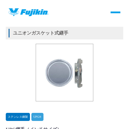
製品情報
HOME
＞
製品情報
＞
継手
＞
メタルガスケット式継手
＞
ステンレス鋼製
＞
UPG®
＞
UPG継手
製品情報
ユニオンガスケット式継手
バルブ・継手・システムを探す
ダウンロード
製品カタログダウンロード
サポート
よくあるご質問(FAQ)・用語集
ステンレス鋼製
UPG®