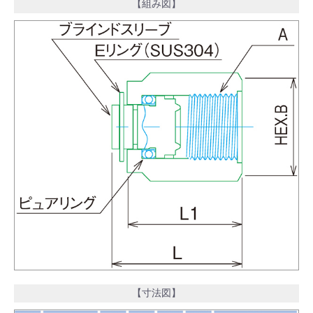
【組み図】
【寸法図】