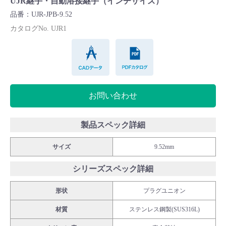
UJR継手・自動溶接継手（インチサイズ）
Cv値・流量計算ツール
品番：UJR-JPB-9.52
カタログNo. UJR1
製品動画一覧
CADデータ
PDFカタログ
バルブと継手のきほん
お問い合わせ
説明会・講習会
ログイン
製品スペック詳細
サイズ
9.52mm
会社情報
シリーズスペック詳細
Corporate Blog
形状
プラグユニオン
材質
ステンレス鋼製(SUS316L)
採用情報