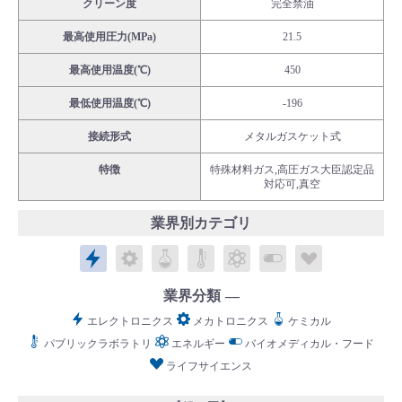
クリーン度
完全禁油
最高使用圧力(MPa)
21.5
最高使用温度(℃)
450
最低使用温度(℃)
-196
English
Language：
日本語
／
language
接続形式
メタルガスケット式
お問い合わせ
mail
特徴
特殊材料ガス,高圧ガス大臣認定品
対応可,真空
業界別カテゴリ
エレクトロニクス
メカトロニクス
ケミカル
パブリックラボラトリ
エネルギー
バイオメディカル
ライフサイ
業界分類
エレクトロニクス
メカトロニクス
ケミカル
パブリックラボラトリ
エネルギー
バイオメディカル・フード
ライフサイエンス