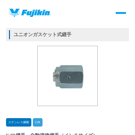
製品情報
HOME
＞
製品情報
＞
継手
＞
メタルガスケット式継手
＞
ステンレス鋼製
＞
UJR
＞
UJR継手・自動溶接継手
製品情報
ユニオンガスケット式継手
バルブ・継手・システムを探す
ダウンロード
製品カタログダウンロード
サポート
よくあるご質問(FAQ)・用語集
ステンレス鋼製
UJR