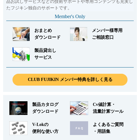
品お試しサービスなどの技術サポートや専用コンテンツも充実し
たフジキン独自のサポートです。
Member's Only
おまとめ
メンバー様専用
ダウンロード
ご相談窓口
製品貸出し
サービス
CLUB FUJIKIN メンバー特典を詳しく見る
製品カタログ
Cv値計算・
ダウンロード
流量計算ツール
V-Lokの
よくあるご質問
便利な使い方
・用語集