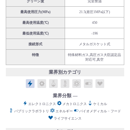
クリーン度
完全禁油
最高使用圧力(MPa)
21.5(差圧1MPa以下)
最高使用温度(℃)
450
最低使用温度(℃)
-196
English
Language：
日本語
／
language
接続形式
メタルガスケット式
お問い合わせ
mail
特徴
特殊材料ガス,高圧ガス大臣認定品
対応可,真空
業界別カテゴリ
エレクトロニクス
メカトロニクス
ケミカル
パブリックラボラトリ
エネルギー
バイオメディカル
ライフサイ
業界分類
エレクトロニクス
メカトロニクス
ケミカル
パブリックラボラトリ
エネルギー
バイオメディカル・フード
ライフサイエンス