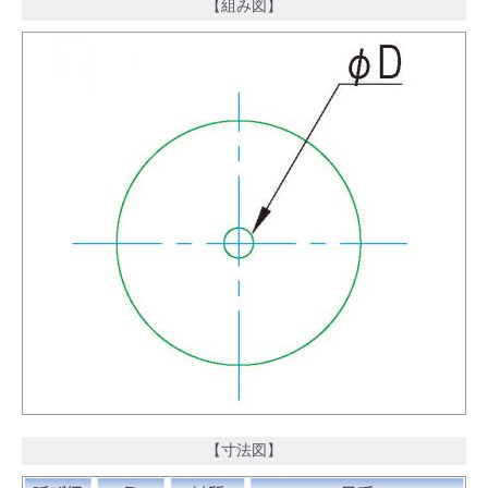
【組み図】
【寸法図】