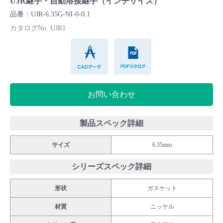
UJR継手・自動溶接継手（インチサイズ）
Cv値・流量計算ツール
品番：UJR-6.35G-NI-0-0.1
カタログNo. UJR1
製品動画一覧
CADデータ
PDFカタログ
バルブと継手のきほん
お問い合わせ
説明会・講習会
ログイン
製品スペック詳細
サイズ
6.35mm
会社情報
シリーズスペック詳細
Corporate Blog
形状
ガスケット
材質
ニッケル
採用情報