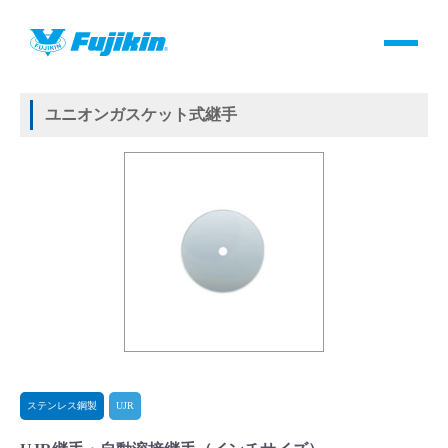
製品情報
HOME
＞
製品情報
＞
継手
＞
メタルガスケット式継手
＞
ステンレス鋼製
＞
UJR
＞
UJR継手・自動溶接継手
製品情報
ユニオンガスケット式継手
バルブ・継手・システムを探す
ダウンロード
製品カタログダウンロード
サポート
よくあるご質問(FAQ)・用語集
ステンレス鋼製
UJR