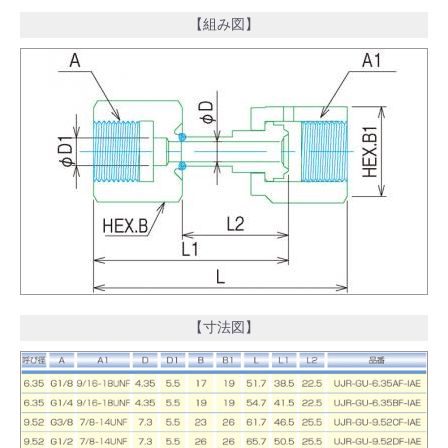
【組み図】
【寸法図】