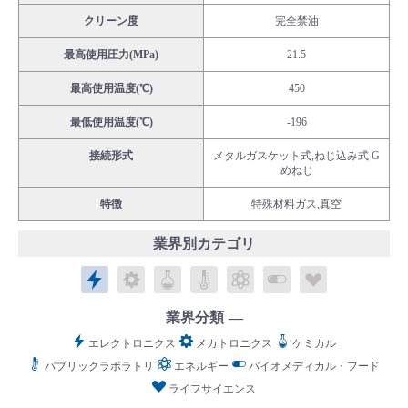
クリーン度
完全禁油
最高使用圧力(MPa)
21.5
最高使用温度(℃)
450
English
Language：
日本語
／
language
最低使用温度(℃)
-196
お問い合わせ
mail
接続形式
メタルガスケット式,ねじ込み式 G
めねじ
特徴
特殊材料ガス,真空
業界別カテゴリ
エレクトロニクス
メカトロニクス
ケミカル
パブリックラボラトリ
エネルギー
バイオメディカル
ライフサイ
業界分類
エレクトロニクス
メカトロニクス
ケミカル
パブリックラボラトリ
エネルギー
バイオメディカル・フード
ライフサイエンス