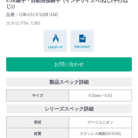
UJR継手・自動溶接継手（インチサイズ×Gねじ(平行ね
Cv値・流量計算ツール
じ)）
品番：UJR-GU-9.52DF-IAE
製品動画一覧
カタログNo. UJR1
CADデータ
PDFカタログ
バルブと継手のきほん
説明会・講習会
お問い合わせ
ログイン
製品スペック詳細
会社情報
サイズ
9.52mm × G1/2
シリーズスペック詳細
Corporate Blog
形状
ゲージユニオン
採用情報
材質
ステンレス鋼製(SUS316)