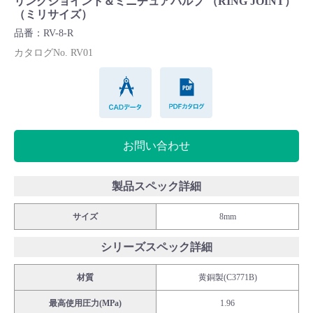
リングジョイント＆ミニチュアバルブ （RING JOINT）
Cv値・流量計算ツール
（ミリサイズ）
品番：RV-8-R
製品動画一覧
カタログNo. RV01
CADデータ
PDFカタログ
バルブと継手のきほん
説明会・講習会
お問い合わせ
ログイン
製品スペック詳細
会社情報
サイズ
8mm
シリーズスペック詳細
Corporate Blog
材質
黄銅製(C3771B)
採用情報
最高使用圧力(MPa)
1.96