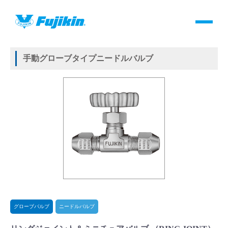
製品情報
HOME
＞
製品情報
＞
バルブ
＞
手動バルブ
＞
グローブバルブ
＞
ニードルバルブ
＞
リングジョイント＆ミニチュアバルブ （RING JOINT）
製品情報
手動グローブタイプニードルバルブ
バルブ・継手・システムを探す
ダウンロード
製品カタログダウンロード
サポート
よくあるご質問(FAQ)・用語集
グローブバルブ
ニードルバルブ