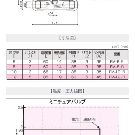
【寸法図】
【温度・圧力線図】