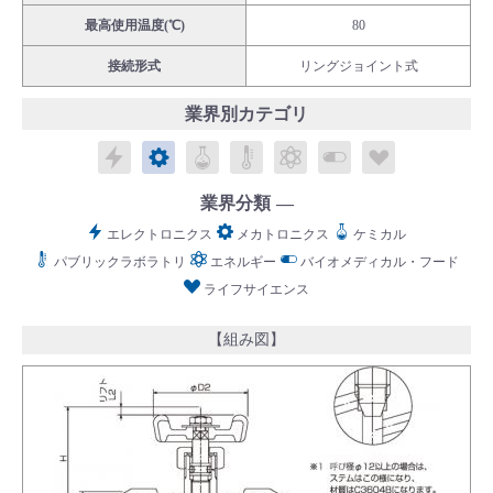
最高使用温度(℃)
80
接続形式
リングジョイント式
業界別カテゴリ
English
Language：
日本語
／
language
エレクトロニクス
メカトロニクス
ケミカル
パブリックラボラトリ
エネルギー
バイオメディカル
ライフサイ
お問い合わせ
mail
業界分類
エレクトロニクス
メカトロニクス
ケミカル
パブリックラボラトリ
エネルギー
バイオメディカル・フード
ライフサイエンス
【組み図】