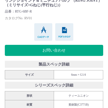
リングジョイント＆ミニチュアバルブ （RING JOINT）
Cv値・流量計算ツール
（ミリサイズ×Gねじ(平行ねじ)）
品番：RTG-6BF-R
製品動画一覧
カタログNo. RV01
CADデータ
PDFカタログ
バルブと継手のきほん
説明会・講習会
お問い合わせ
ログイン
製品スペック詳細
会社情報
サイズ
6mm × G1/4
シリーズスペック詳細
Corporate Blog
形状
ティーユニオン
採用情報
材質
黄銅製(C3771B)