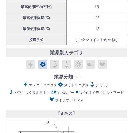
最高使用圧力(MPa)
4.9
最高使用温度(℃)
125
最低使用温度(℃)
-45
English
Language：
日本語
／
language
接続形式
リングジョイント式,めねじ
お問い合わせ
mail
業界別カテゴリ
エレクトロニクス
メカトロニクス
ケミカル
パブリックラボラトリ
エネルギー
バイオメディカル
ライフサイ
業界分類
エレクトロニクス
メカトロニクス
ケミカル
パブリックラボラトリ
エネルギー
バイオメディカル・フード
ライフサイエンス
【組み図】