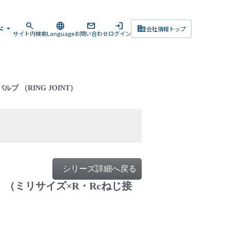
search
language
mail
login
corporate_fare
ド
arrow_drop_down
会社情報トップ
サイト内検索
Language
お問い合わせ
ログイン
 （RING JOINT）
シリーズ詳細へ戻る
T）（ミリサイズ×R・Rcねじ接