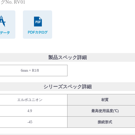
No. RV01
CADデータ
PDFカタログ
製品スペック詳細
6mm × R1/8
シリーズスペック詳細
エルボユニオン
材質
4.9
最高使用温度(℃)
-45
接続形式