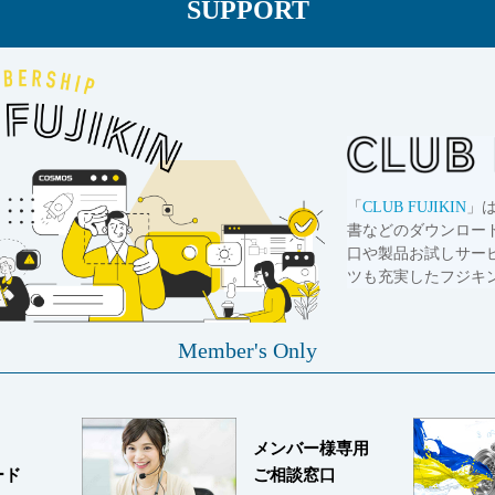
SUPPORT
「
CLUB FUJIKIN
」
書などのダウンロー
口や製品お試しサー
ツも充実したフジキ
Member's Only
メンバー様専用
ード
ご相談窓口