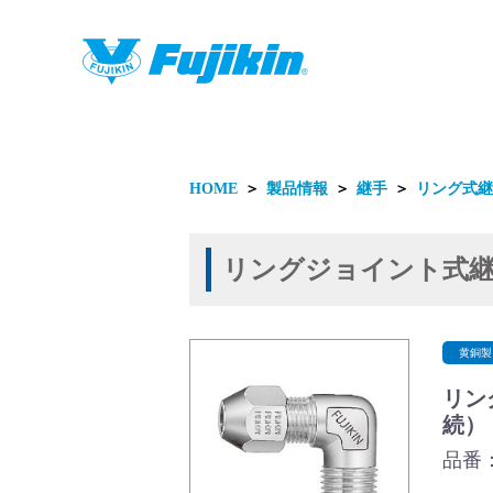
製品情報
HOME
＞
製品情報
＞
継手
＞
リング式継
リングジョイント式
製品情報
黄銅製
リン
続）
品番：