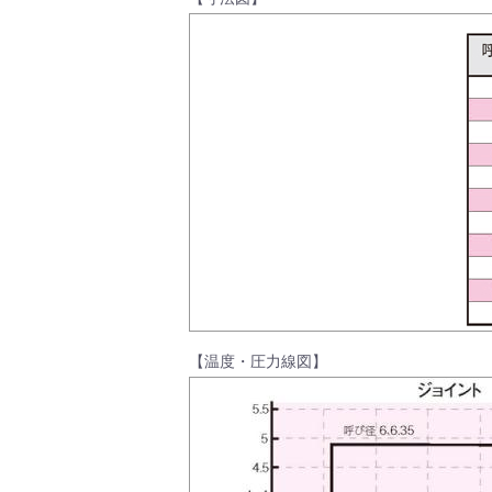
製品動画一覧
バルブと継手のきほん
説明会・講習会
【温度・圧力線図】
ログイン