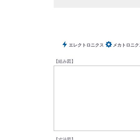
サポート
エレクトロニクス
メカトロニク
【組み図】
よくあるご質問(FAQ)・用語集
Cv値・流量計算ツール
【寸法図】