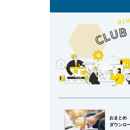
採用情報
language
English
Language：
日本語
／
mail
お問い合わせ
おまとめ
ダウンロ