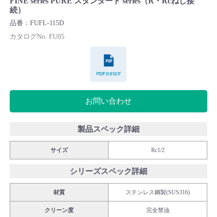
FINE series PURE スタンダード series（R・Rcねじ接
Cv値・流量計算ツール
続）
品番：FUFL-115D
製品動画一覧
カタログNo. FU05
PDFカタログ
バルブと継手のきほん
説明会・講習会
お問い合わせ
ログイン
製品スペック詳細
会社情報
サイズ
Rc1/2
シリーズスペック詳細
Corporate Blog
材質
ステンレス鋼製(SUS316)
採用情報
クリーン度
完全禁油