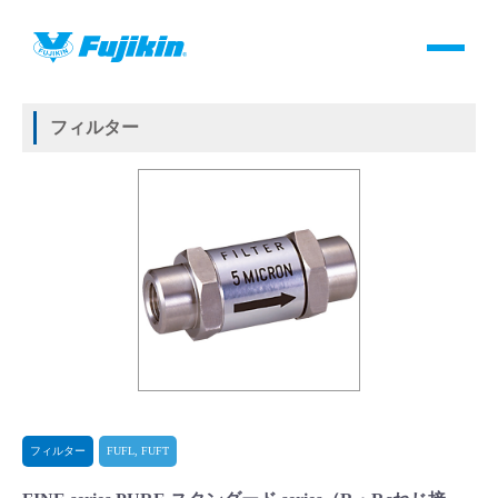
製品情報
HOME
＞
製品情報
＞
その他
＞
フィルター
＞
FUFL, FUFT
＞
FINE series PURE スタンダード series
製品情報
フィルター
バルブ・継手・システムを探す
ダウンロード
製品カタログダウンロード
サポート
よくあるご質問(FAQ)・用語集
フィルター
FUFL, FUFT