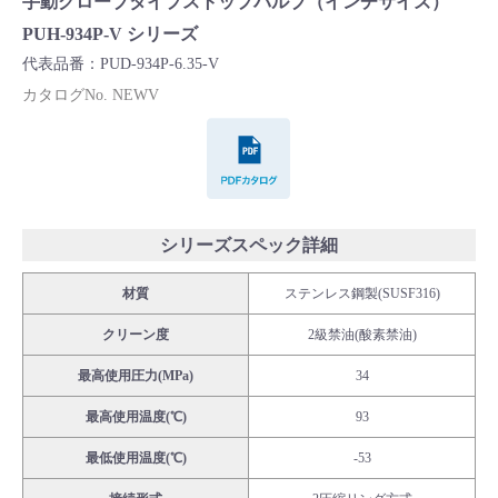
手動グローブタイプストップバルブ（インチサイズ）
Cv値・流量計算ツール
PUH-934P-V シリーズ
代表品番：PUD-934P-6.35-V
製品動画一覧
カタログNo. NEWV
PDFカタログ
バルブと継手のきほん
説明会・講習会
シリーズスペック詳細
ログイン
材質
ステンレス鋼製(SUSF316)
クリーン度
2級禁油(酸素禁油)
会社情報
最高使用圧力(MPa)
34
Corporate Blog
最高使用温度(℃)
93
最低使用温度(℃)
-53
採用情報