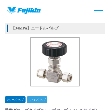
製品情報
HOME
＞
製品情報
＞
バルブ
＞
手動バルブ
＞
グローブバルブ
＞
ストップバルブ
＞
手動グローブタイプストップバルブ
製品情報
【34MPa】ニードルバルブ
バルブ・継手・システムを探す
ダウンロード
製品カタログダウンロード
サポート
よくあるご質問(FAQ)・用語集
グローブバルブ
ストップバルブ