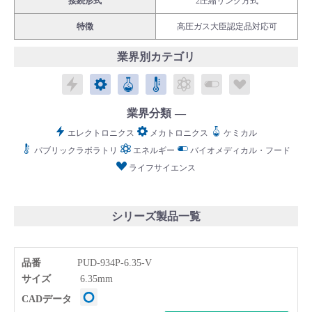
接続形式
2圧縮リング方式
特徴
高圧ガス大臣認定品対応可
業界別カテゴリ
エレクトロニクス
メカトロニクス
ケミカル
パブリックラボラトリ
エネルギー
バイオメディカル
ライフサイ
English
Language：
日本語
／
language
お問い合わせ
mail
業界分類
エレクトロニクス
メカトロニクス
ケミカル
パブリックラボラトリ
エネルギー
バイオメディカル・フード
ライフサイエンス
シリーズ製品一覧
品番
PUD-934P-6.35-V
サイズ
6.35mm
CADデータ