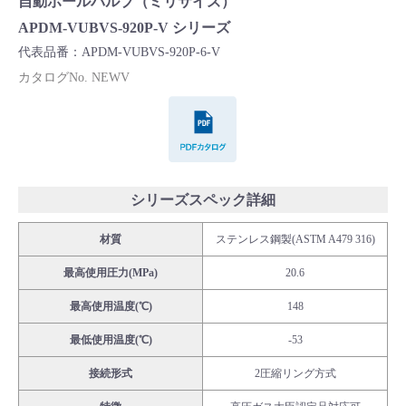
自動ボールバルブ（ミリサイズ）
Cv値・流量計算ツール
APDM-VUBVS-920P-V シリーズ
代表品番：APDM-VUBVS-920P-6-V
製品動画一覧
カタログNo. NEWV
PDFカタログ
バルブと継手のきほん
説明会・講習会
シリーズスペック詳細
ログイン
材質
ステンレス鋼製(ASTM A479 316)
最高使用圧力(MPa)
20.6
会社情報
最高使用温度(℃)
148
Corporate Blog
最低使用温度(℃)
-53
接続形式
2圧縮リング方式
採用情報