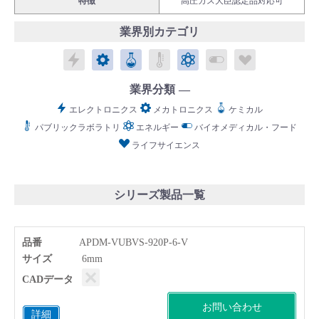
特徴
高圧ガス大臣認定品対応可
業界別カテゴリ
エレクトロニクス
メカトロニクス
ケミカル
パブリックラボラトリ
エネルギー
バイオメディカル
ライフサイ
English
Language：
日本語
／
業界分類
language
エレクトロニクス
メカトロニクス
ケミカル
お問い合わせ
mail
パブリックラボラトリ
エネルギー
バイオメディカル・フード
ライフサイエンス
シリーズ製品一覧
品番
APDM-VUBVS-920P-6-V
サイズ
6mm
CADデータ
お問い合わせ
詳細