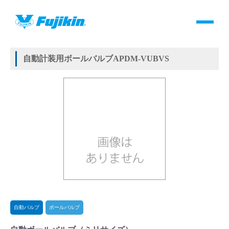
製品情報
HOME
＞
製品情報
＞
バルブ
＞
自動バルブ
＞
ボールバルブ
＞
自動ボールバルブ
製品情報
自動計装用ボールバルブAPDM-VUBVS
バルブ・継手・システムを探す
ダウンロード
製品カタログダウンロード
サポート
よくあるご質問(FAQ)・用語集
自動バルブ
ボールバルブ