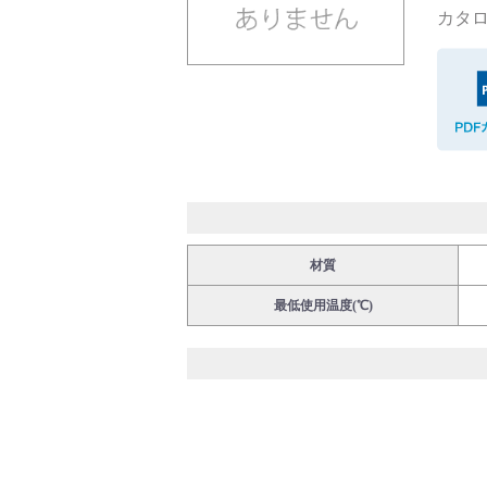
カタロ
バルブ・継手・システムを探す
ダウンロード
材質
最低使用温度(℃)
製品カタログダウンロード