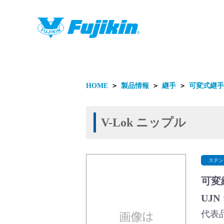
製品情報
HOME
＞
製品情報
＞
継手
＞
可変式継手
V-Lok ニップル
製品情報
ステン
可変
UJ
代表品