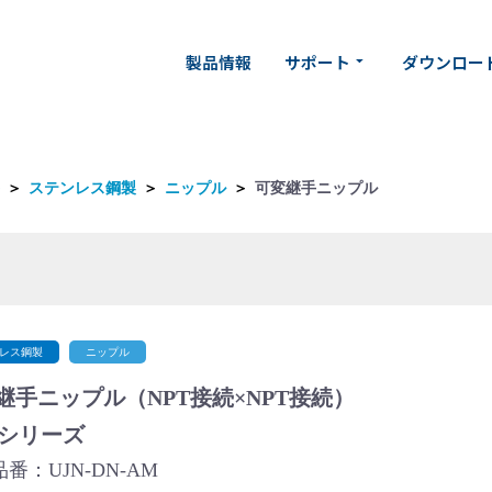
製品情報
サポート
ダウンロー
arrow_drop_down
＞
ステンレス鋼製
＞
ニップル
＞
可変継手ニップル
レス鋼製
ニップル
継手ニップル（NPT接続×NPT接続）
N シリーズ
番：UJN-DN-AM