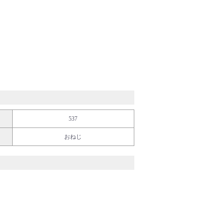
537
おねじ
ディカル・フード
イフサイエンス