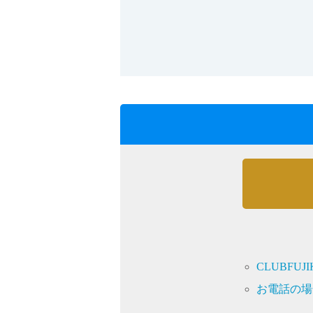
採用情報
language
English
Language：
日本語
／
mail
お問い合わせ
CLUBFU
お電話の場