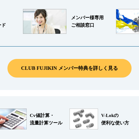
メンバー様専用
ード
ご相談窓口
CLUB FUJIKIN メンバー特典を詳しく見る
Cv値計算・
V-Lokの
流量計算ツール
便利な使い方