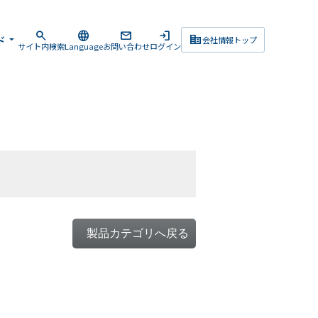
search
language
mail
login
corporate_fare
ド
arrow_drop_down
会社情報トップ
サイト内検索
Language
お問い合わせ
ログイン
製品カテゴリへ戻る