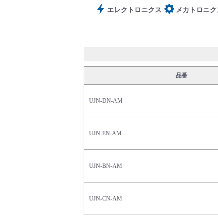
エレクトロニクス
メカトロニク
サポート
品番
UJN-DN-AM
よくあるご質問(FAQ)・用語集
UJN-EN-AM
Cv値・流量計算ツール
UJN-BN-AM
UJN-CN-AM