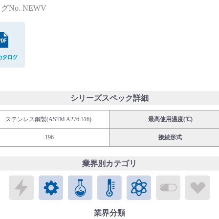
グNo. NEWV
PDFカタログ
シリーズスペック詳細
ステンレス鋼製(ASTM A276 316)
最高使用温度(℃)
-196
接続形式
業界別カテゴリ
エレクトロニクス
メカトロニクス
ケミカル
パブリックラボラトリ
エネルギー
バイオメ
ラ
業界分類