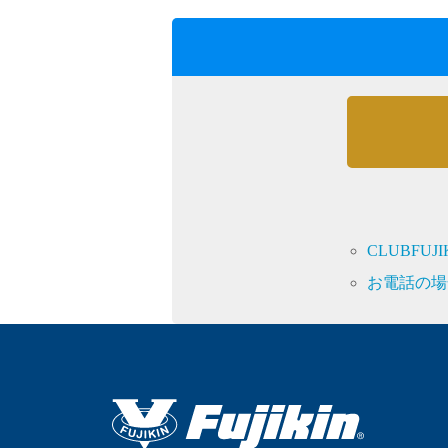
採用情報
language
CLUBFU
English
Language：
日本語
／
お電話の場
mail
お問い合わせ