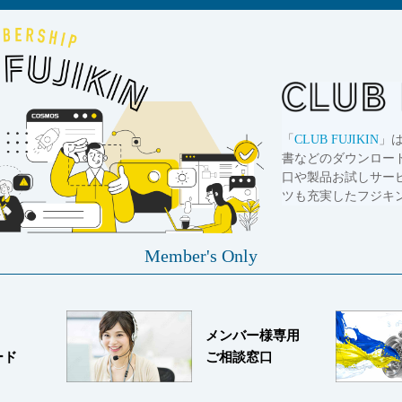
「
CLUB FUJIKIN
」
書などのダウンロー
口や製品お試しサー
ツも充実したフジキ
Member's Only
メンバー様専用
ード
ご相談窓口