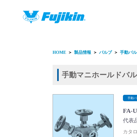
製品情報
HOME
＞
製品情報
＞
バルブ
＞
手動バル
手動マニホールドバル
製品情報
手動バ
FA-
代表品
カタログ