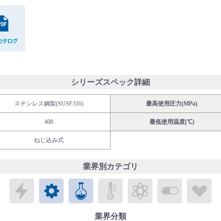
PDFカタログ
シリーズスペック詳細
ステンレス鋼製(SUSF316)
最高使用圧力(MPa)
400
最低使用温度(℃)
ねじ込み式
業界別カテゴリ
エレクトロニクス
メカトロニクス
ケミカル
パブリックラボラトリ
エネルギー
バイオメ
ラ
業界分類