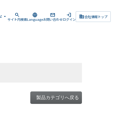
search
language
mail
login
corporate_fare
ド
arrow_drop_down
会社情報トップ
サイト内検索
Language
お問い合わせ
ログイン
製品カテゴリへ戻る