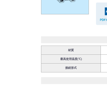
バルブ・継手・システムを探す
ダウンロード
材質
最高使用温度(℃)
接続形式
製品カタログダウンロード