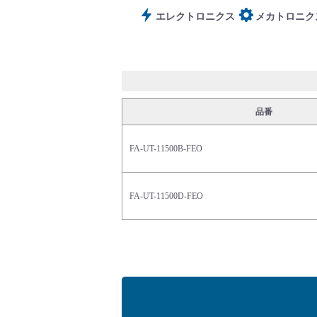
エレクトロニクス
メカトロニク
サポート
品番
FA-UT-11500B-FEO
よくあるご質問(FAQ)・用語集
FA-UT-11500D-FEO
Cv値・流量計算ツール