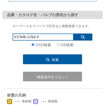
品番・カタログ名・バルブの形状から探す
キーワードをスペースで区切ると複数検索できます。
English
Language：
日本語
／
language
お問い合わせ
mail
AND検索
OR検索
検索
検索条件をリセット
材質の凡例
黄銅製
青銅製