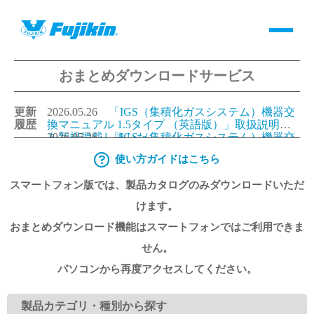
おまとめダウンロードサービス
製品情報
更新
2026.05.26
「IGS（集積化ガスシステム）機器交
バルブ・継手・システムを探す
履歴
換マニュアル 1.5タイプ （英語版）」取扱説明書
を新規掲載しました。
2026.05.26
「IGS（集積化ガスシステム）機器交
換マニュアル 1.125タイプ（英語版）」取扱説明書
使い方ガイドはこちら
ダウンロード
を新規掲載しました。
2026.05.26
「IGS（集積化ガスシステム）機器交
換マニュアル 1.5タイプ （日本語版）」取扱説明
スマートフォン版では、製品カタログのみダウンロードいただ
書を更新しました。
2026.05.26
「IGS（集積化ガスシステム）機器交
換マニュアル 1.125タイプ（日本語版）」取扱説明
製品カタログダウンロード
けます。
書を更新しました。
おまとめダウンロード機能はスマートフォンではご利用できま
サポート
せん。
パソコンから再度アクセスしてください。
よくあるご質問(FAQ)・用語集
製品カテゴリ・種別から探す