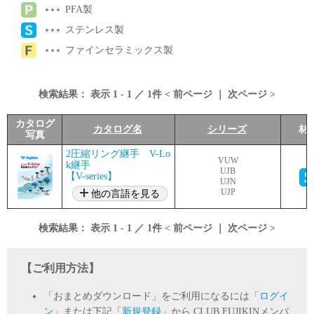
PFA製
ステンレス製
ファインセラミックス製
検索結果：
表示
1
-
1
／
1
件 <
前ページ
｜
次ページ
>
カタログ
カタログ名
シリーズ
材
写真
2圧縮リング継手 V-Lo
VUW
k継手
UJB
【V-series】
UJN
UJP
他の言語を見る
検索結果：
表示
1
-
1
／
1
件 <
前ページ
｜
次ページ
>
【ご利用方法】
「おまとめダウンロード」をご利用になるには「
ログイ
ン
」または下記「
新規登録
」から CLUB FUJIKINメンバ