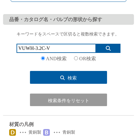
品番・カタログ名・バルブの形状から探す
キーワードをスペースで区切ると複数検索できます。
English
Language：
日本語
／
language
お問い合わせ
mail
AND検索
OR検索
検索
検索条件をリセット
材質の凡例
黄銅製
青銅製