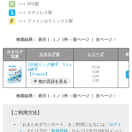
PFA製
ステンレス製
ファインセラミックス製
検索結果：
表示
1
-
1
／
1
件 <
前ページ
｜
次ページ
>
カタログ
カタログ名
シリーズ
材
写真
2圧縮リング継手 V-Lo
VUW
k継手
UJB
【V-series】
UJN
UJP
他の言語を見る
検索結果：
表示
1
-
1
／
1
件 <
前ページ
｜
次ページ
>
【ご利用方法】
「おまとめダウンロード」をご利用になるには「
ログイ
ン
」または下記「
新規登録
」から CLUB FUJIKINメンバ