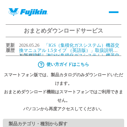
おまとめダウンロードサービス
製品情報
更新
2026.05.26
「IGS（集積化ガスシステム）機器交
バルブ・継手・システムを探す
履歴
換マニュアル 1.5タイプ （英語版）」取扱説明書
を新規掲載しました。
2026.05.26
「IGS（集積化ガスシステム）機器交
換マニュアル 1.125タイプ（英語版）」取扱説明書
使い方ガイドはこちら
ダウンロード
を新規掲載しました。
2026.05.26
「IGS（集積化ガスシステム）機器交
換マニュアル 1.5タイプ （日本語版）」取扱説明
スマートフォン版では、製品カタログのみダウンロードいただ
書を更新しました。
2026.05.26
「IGS（集積化ガスシステム）機器交
換マニュアル 1.125タイプ（日本語版）」取扱説明
製品カタログダウンロード
けます。
書を更新しました。
おまとめダウンロード機能はスマートフォンではご利用できま
サポート
せん。
パソコンから再度アクセスしてください。
よくあるご質問(FAQ)・用語集
製品カテゴリ・種別から探す