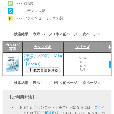
PFA製
ステンレス製
ファインセラミックス製
検索結果：
表示
1
-
1
／
1
件 <
前ページ
｜
次ページ
>
カタログ
カタログ名
シリーズ
材
写真
2圧縮リング継手 V-Lo
VUW
k継手
UJB
【V-series】
UJN
UJP
他の言語を見る
検索結果：
表示
1
-
1
／
1
件 <
前ページ
｜
次ページ
>
【ご利用方法】
「おまとめダウンロード」をご利用になるには「
ログイ
ン
」または下記「
新規登録
」から CLUB FUJIKINメンバ