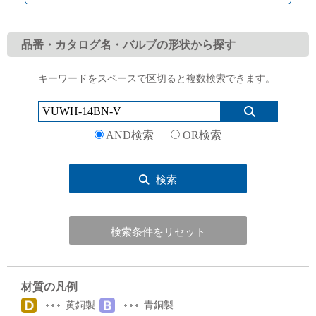
品番・カタログ名・バルブの形状から探す
キーワードをスペースで区切ると複数検索できます。
English
Language：
日本語
／
language
お問い合わせ
mail
AND検索
OR検索
検索
検索条件をリセット
材質の凡例
黄銅製
青銅製