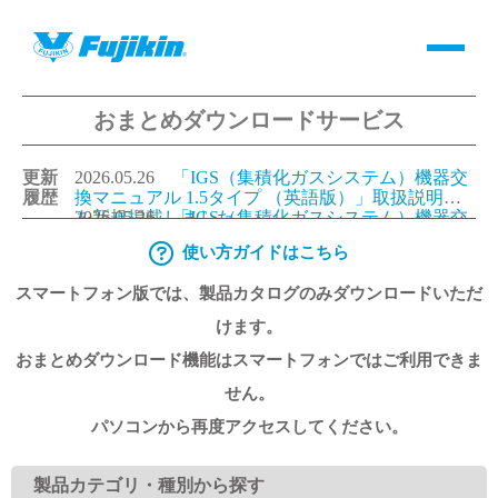
おまとめダウンロードサービス
製品情報
更新
2026.05.26
「IGS（集積化ガスシステム）機器交
バルブ・継手・システムを探す
履歴
換マニュアル 1.5タイプ （英語版）」取扱説明書
を新規掲載しました。
2026.05.26
「IGS（集積化ガスシステム）機器交
換マニュアル 1.125タイプ（英語版）」取扱説明書
使い方ガイドはこちら
ダウンロード
を新規掲載しました。
2026.05.26
「IGS（集積化ガスシステム）機器交
換マニュアル 1.5タイプ （日本語版）」取扱説明
スマートフォン版では、製品カタログのみダウンロードいただ
書を更新しました。
2026.05.26
「IGS（集積化ガスシステム）機器交
換マニュアル 1.125タイプ（日本語版）」取扱説明
製品カタログダウンロード
けます。
書を更新しました。
おまとめダウンロード機能はスマートフォンではご利用できま
サポート
せん。
パソコンから再度アクセスしてください。
よくあるご質問(FAQ)・用語集
製品カテゴリ・種別から探す